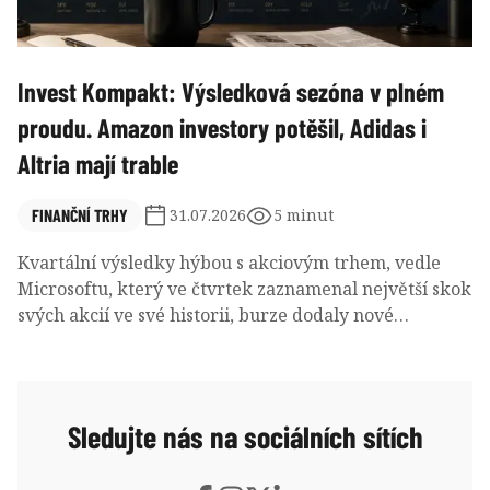
Invest Kompakt: Výsledková sezóna v plném
proudu. Amazon investory potěšil, Adidas i
Altria mají trable
FINANČNÍ TRHY
31.07.2026
5 minut
Kvartální výsledky hýbou s akciovým trhem, vedle
Microsoftu, který ve čtvrtek zaznamenal největší skok
svých akcií ve své historii, burze dodaly nové
informace i další byznysové kolosy. A společným
jmenovatelem těchto zpráv je transformace. Všichni
se přetvářejí.
Sledujte nás na sociálních sítích