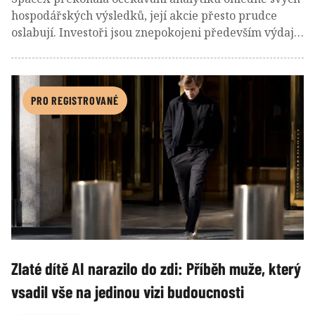
hospodářských výsledků, její akcie přesto prudce
oslabují. Investoři jsou znepokojeni především výdaji
na budování AI infrastruktury a nevázanými plány
Elona Muska, který slibuje bilionové tržby, datová
centra na oběžné dráze i další expanzi Starlinku.
PRO REGISTROVANÉ
Zlaté dítě AI narazilo do zdi: Příběh muže, který
vsadil vše na jedinou vizi budoucnosti