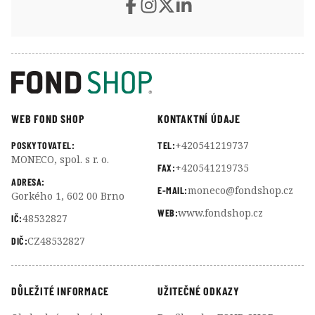
WEB FOND SHOP
KONTAKTNÍ ÚDAJE
+420541219737
POSKYTOVATEL:
TEL:
MONECO, spol. s r. o.
+420541219735
FAX:
ADRESA:
moneco@fondshop.cz
E-MAIL:
Gorkého 1, 602 00 Brno
www.fondshop.cz
WEB:
48532827
IČ:
CZ48532827
DIČ:
DŮLEŽITÉ INFORMACE
UŽITEČNÉ ODKAZY