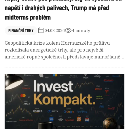
napětí i drahých palivech, Trump má před
midterms problém
FINANČNÍ TRHY
04.08.2026
4 minuty
Geopolitická krize kolem Hormuzského průlivu
rozkolísala energetické trhy, ale pro největší
americké ropné společnosti představuje mimořádně
výnosné období. Rekordní marže rafinerií, vysoká
produkce i omezená nabídka paliv ženou zisky
největších ropných firem na nejvyšší úrovně za
poslední roky.