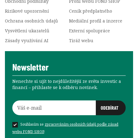
Obchodní podmínky
Profil webu FOND SHOP
Rizikové upozornění
Ceník předplatného
Ochrana osobních údajů
Mediální profil a inzerce
Vysvětlení ukazatelů
Externí spolupráce
Zásady využívání AI
Tiráž webu
Newsletter
Nenechte si ujít to nejdůležitější ze světa investic a
financí –⁠⁠⁠⁠⁠⁠ přihlaste se k odběru novinek.
Souhlasím se
zpracováním osobních údajů podle zásad
webu FOND SHOP
.