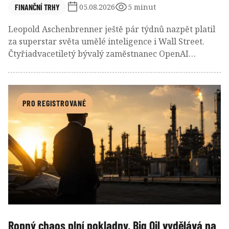
FINANČNÍ TRHY
05.08.2026
5 minut
Leopold Aschenbrenner ještě pár týdnů nazpět platil
za superstar světa umělé inteligence i Wall Street.
Čtyřiadvacetiletý bývalý zaměstnanec OpenAI
vybudoval během krátké doby fond v hodnotě desítek
miliard dolarů zhodnocujicích o desítky/stovky
procent. Víra a páka, které jej vynesly nahoru se však
v posledních dnech staly příčinou jeho dramatického
PRO REGISTROVANÉ
pádu.
Ropný chaos plní pokladny. Big Oil vydělává na