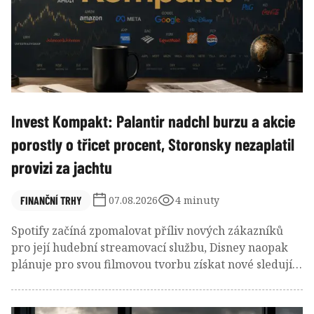
Invest Kompakt: Palantir nadchl burzu a akcie
porostly o třicet procent, Storonsky nezaplatil
provizi za jachtu
FINANČNÍ TRHY
07.08.2026
4 minuty
Spotify začíná zpomalovat příliv nových zákazníků
pro její hudební streamovací službu, Disney naopak
plánuje pro svou filmovou tvorbu získat nové sledující
skrze bezplatný kanál. A čerstvý šéf Novo Nordisku
naordinoval firmě novou kulturu, v jejímž rámci se