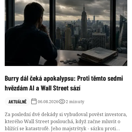
má víc riskovat a nebát se selhat.
Burry dál čeká apokalypsu: Proti těmto sedmi
hvězdám AI a Wall Street sází
AKTUÁLNĚ
06.08.2026
2 minuty
Za poslední dvě dekády si vybudoval pověst investora,
kterého Wall Street poslouchá, když začne mluvit o
blížící se katastrofě. Jeho majstrštyk - sázku proti