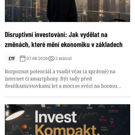
Disruptivní investování: Jak vydělat na
změnách, které mění ekonomiku v základech
ETF
07.08.2026
5 minut
Rozpoznat potenciál a vsadit včas (a správně) na
internet či smartphony. Být tady před
desítkami/stovkami let a moci se svézt na boomu
železnice, elektřiny nebo počítačů? Umělá inteligence
je další kapitolou dlouhého seznamu těchto
technologických revolucí. A disruptivní investování
nabízí způsob, jak na těchto transformacích vydělat!