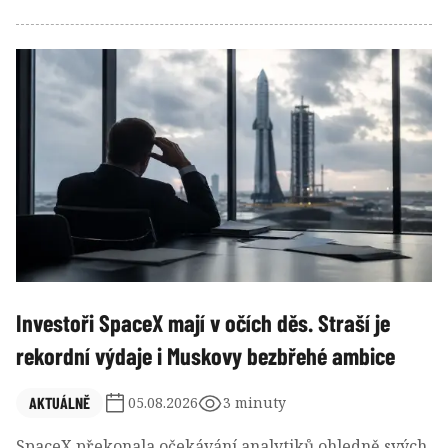
americkému hypotečnímu trhu před krizí v roce 2008
- proslavil i film. A nyní znovu vysílá mimořádně
pesimistický signál. Aktuální euforie je podle něj jen
předzvěstí prudkého obratu.
Investoři SpaceX mají v očích děs. Straší je
rekordní výdaje i Muskovy bezbřehé ambice
AKTUÁLNĚ
05.08.2026
3 minuty
SpaceX překonala očekávání analytiků ohledně svých