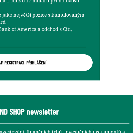
a T-bills o 17 miliard při hotovosti
e jako největší pozice s kumulovaným
ard
ank of America a odchod z Citi,
ÁM REGISTRACI. PŘIHLÁŠENÍ
ND SHOP newsletter
investování, finančních trhů, investičních instrumentů a