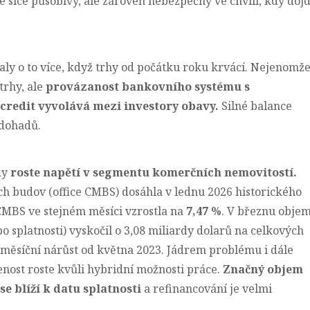
e sice působivý, ale zároveň nebezpečný ve chvíli, kdy doj
ly o to více, když trhy od počátku roku krvácí. Nejenomž
trhy, ale
provázanost bankovního systému s
 credit vyvolává mezi investory obavy.
Silné balance
 dohadů.
dy
roste napětí v segmentu komerčních nemovitostí.
h budov (office CMBS) dosáhla v lednu 2026 historického
CMBS ve stejném měsíci vzrostla na
7,47 %
. V březnu obje
 splatnosti) vyskočil o 3,08 miliardy dolarů na celkových
í měsíční nárůst od května 2023. Jádrem problému i dále
enost roste kvůli hybridní možnosti práce.
Značný objem
 blíží k datu splatnosti
a refinancování je velmi