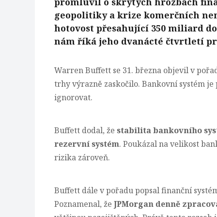
promluvil o skrytých hrozbách fin
geopolitiky a krize komerčních ne
hotovost přesahující 350 miliard do
nám říká jeho dvanácté čtvrtletí p
Warren Buffett se 31. března objevil v pořa
trhy výrazně zaskočilo. Bankovní systém je
ignorovat.
Buffett dodal, že
stabilita bankovního sys
rezervní systém
. Poukázal na velikost ba
rizika zároveň.
Buffett dále v pořadu popsal finanční systé
Poznamenal, že
JPMorgan denně zpracová