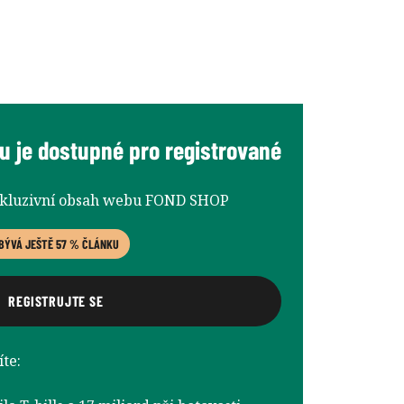
u je dostupné pro registrované
xkluzivní obsah webu FOND SHOP
BÝVÁ JEŠTĚ 57 % ČLÁNKU
REGISTRUJTE SE
te: