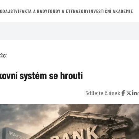
VODAJSTVÍ
FAKTA A RADY
FONDY A ETF
NÁZORY
INVESTIČNÍ AKADEMIE
rhy
kovní systém se hroutí
Sdílejte článek