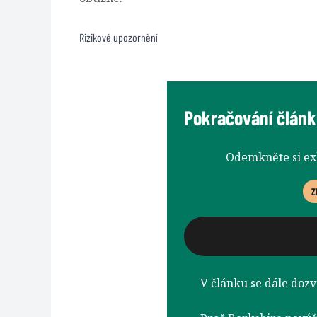
Rizikové upozornění
Pokračování článk
Odemkněte si e
Z
V článku se dále dozví