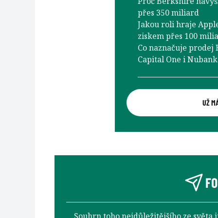
Proč Berkshire navýšil
přes 350 miliard
Jakou roli hraje Appl
ziskem přes 100 mili
Co naznačuje prodej B
Capital One i Nubank
UŽ M
FO
Souhrn toho nejdůležitějšího ze světa 