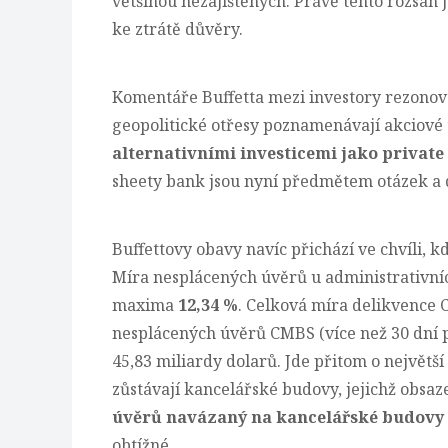
většinou nezajištěných. Právě tento rozsah j
ke ztrátě důvěry.
Komentáře Buffetta mezi investory rezonova
geopolitické otřesy poznamenávají akciové 
alternativními investicemi jako private
sheety bank jsou nyní předmětem otázek a
Buffettovy obavy navíc přichází ve chvíli, k
Míra nesplácených úvěrů u administrativníc
maxima
12,34 %
. Celková míra delikvence 
nesplácených úvěrů CMBS (více než 30 dní po
45,83 miliardy dolarů. Jde přitom o největš
zůstávají kancelářské budovy, jejichž obsaz
úvěrů navázaný na kancelářské budovy se
obtížné.