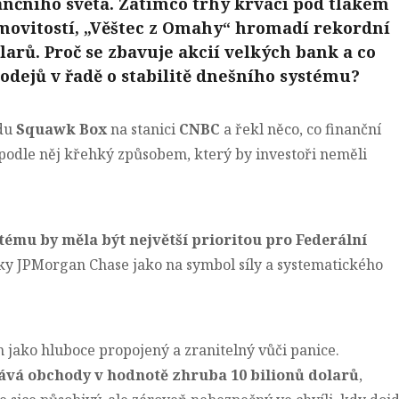
ančního světa. Zatímco trhy krvácí pod tlakem
movitostí, „Věštec z Omahy“ hromadí rekordní
larů. Proč se zbavuje akcií velkých bank a co
rodejů v řadě o stabilitě dnešního systému?
du
Squawk Box
na stanici
CNBC
a řekl něco, co finanční
 podle něj křehký způsobem, který by investoři neměli
tému by měla být největší prioritou pro Federální
nky JPMorgan Chase jako na symbol síly a systematického
m jako hluboce propojený a zranitelný vůči panice.
vá obchody v hodnotě zhruba 10 bilionů dolarů
,