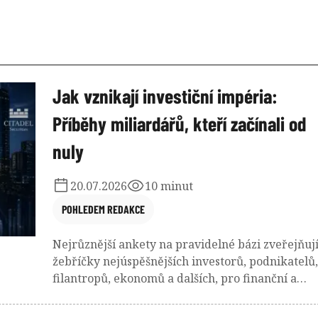
Jak vznikají investiční impéria:
Příběhy miliardářů, kteří začínali od
nuly
20.07.2026
10 minut
POHLEDEM REDAKCE
Nejrůznější ankety na pravidelné bázi zveřejňuj
žebříčky nejúspěšnějších investorů, podnikatelů,
filantropů, ekonomů a dalších, pro finanční a
ekonomický svět, zajímavých lidí. Někteří část
svého majetku zdědili po předchozí generaci ne