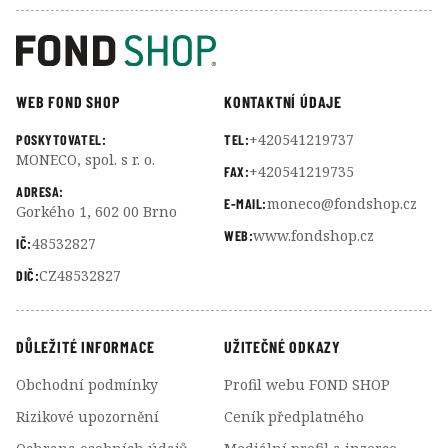
WEB FOND SHOP
KONTAKTNÍ ÚDAJE
+420541219737
POSKYTOVATEL:
TEL:
MONECO, spol. s r. o.
+420541219735
FAX:
ADRESA:
moneco@fondshop.cz
E-MAIL:
Gorkého 1, 602 00 Brno
www.fondshop.cz
WEB:
48532827
IČ:
CZ48532827
DIČ:
DŮLEŽITÉ INFORMACE
UŽITEČNÉ ODKAZY
Obchodní podmínky
Profil webu FOND SHOP
Rizikové upozornění
Ceník předplatného