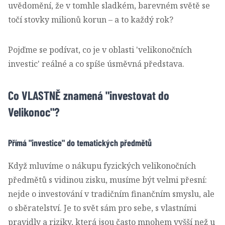
uvědomění, že v tomhle sladkém, barevném světě se
točí stovky milionů korun – a to každý rok?
Pojďme se podívat, co je v oblasti 'velikonočních
investic' reálné a co spíše úsměvná představa.
Co VLASTNĚ znamená "investovat do
Velikonoc"?
Přímá "investice" do tematických předmětů
Když mluvíme o nákupu fyzických velikonočních
předmětů s vidinou zisku, musíme být velmi přesní:
nejde o investování v tradičním finančním smyslu, ale
o sběratelství. Je to svět sám pro sebe, s vlastními
pravidly a riziky, která jsou často mnohem vyšší než u