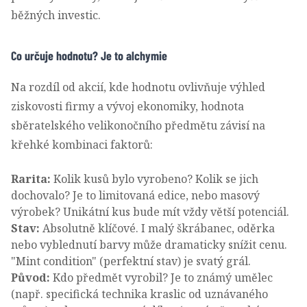
běžných investic.
Co určuje hodnotu? Je to alchymie
Na rozdíl od akcií, kde hodnotu ovlivňuje výhled
ziskovosti firmy a vývoj ekonomiky, hodnota
sběratelského velikonočního předmětu závisí na
křehké kombinaci faktorů:
Rarita:
Kolik kusů bylo vyrobeno? Kolik se jich
dochovalo? Je to limitovaná edice, nebo masový
výrobek? Unikátní kus bude mít vždy větší potenciál.
Stav:
Absolutně klíčové. I malý škrábanec, oděrka
nebo vyblednutí barvy může dramaticky snížit cenu.
"Mint condition" (perfektní stav) je svatý grál.
Původ:
Kdo předmět vyrobil? Je to známý umělec
(např. specifická technika kraslic od uznávaného