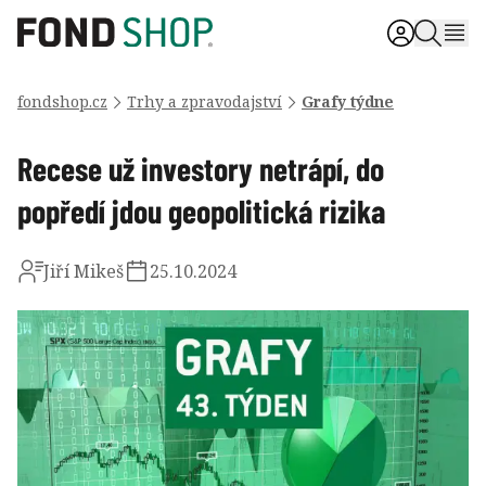
fondshop.cz
Trhy a zpravodajství
Grafy týdne
Recese už investory netrápí, do
popředí jdou geopolitická rizika
Jiří Mikeš
25.10.2024