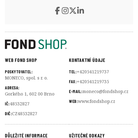
WEB FOND SHOP
KONTAKTNÍ ÚDAJE
+420541219737
POSKYTOVATEL:
TEL:
MONECO, spol. s r. o.
+420541219735
FAX:
ADRESA:
moneco@fondshop.cz
E-MAIL:
Gorkého 1, 602 00 Brno
www.fondshop.cz
WEB:
48532827
IČ:
CZ48532827
DIČ:
DŮLEŽITÉ INFORMACE
UŽITEČNÉ ODKAZY