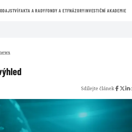
VODAJSTVÍ
FAKTA A RADY
FONDY A ETF
NÁZORY
INVESTIČNÍ AKADEMIE
 news
 výhled
Sdílejte článek