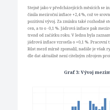
Stejně jako v předcházejících měsících se i
činila meziroční inflace +2,4 %, což ve sro
pozitivní vývoj. Za zmínku také rozhodně st
cen, a to o -0,1 %. Jádrová inflace pak mezi
trend od začátku roku. V lednu byla zazna
jádrová inflace vzrostla o +0,1 %. Pracovní t
Růst mezd mírně zpomalil, nadále je však ry
dle dat aktuálně není citelným zdrojem proi
Graf 3: Vývoj mezim