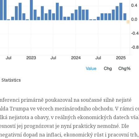
Statistics
ferenci primárně poukazoval na současné silně nejisté
alda Trumpa ve věcech mezinárodního obchodu. V rámci c
ká nejistota a obavy, v reálných ekonomických datech vša
řesností jej prognózovat je nyní prakticky nemožné. Dle
 negativní dopad na inflaci, ekonomický růst i pracovní trh,