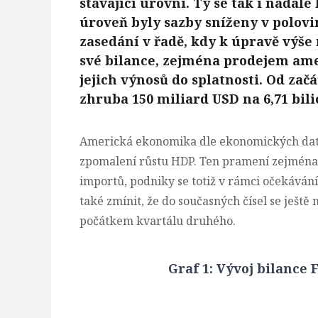
stávající úrovni. Ty se tak i nadál
úroveň byly sazby sníženy v polovin
zasedání v řadě, kdy k úpravě výše
své bilance, zejména prodejem ame
jejich výnosů do splatnosti. Od zač
zhruba 150 miliard USD na 6,71 bil
Americká ekonomika dle ekonomických dat zů
zpomalení růstu HDP. Ten pramení zejména z
importů, podniky se totiž v rámci očekávání
také zmínit, že do současných čísel se ještě
počátkem kvartálu druhého.
Graf 1: Vývoj bilance 