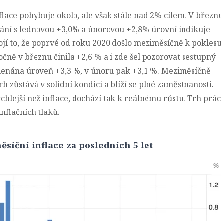
nflace pohybuje okolo, ale však stále nad 2% cílem. V březn
vnání s lednovou +3,0% a únorovou +2,8% úrovní indikuje
ojí to, že poprvé od roku 2020 došlo meziměsíčně k pokles
ročně v březnu činila +2,6 % a i zde šel pozorovat sestupný
menána úroveň +3,3 %, v únoru pak +3,1 %. Meziměsíčně
rh zůstává v solidní kondici a blíží se plné zaměstnanosti.
chlejší než inflace, dochází tak k reálnému růstu. Trh prá
nflačních tlaků.
ěsíční inflace za posledních 5 let