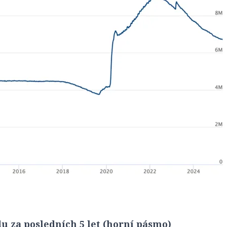
du za posledních 5 let (horní pásmo)