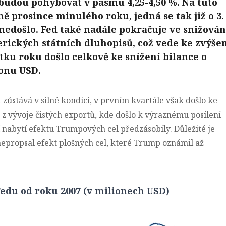
e budou pohybovat v pásmu 4,25-4,50 %. Na tuto
ě prosince minulého roku, jedná se tak již o 3.
 nedošlo. Fed také nadále pokračuje ve snižován
rických státních dluhopisů, což vede ke zvýše
átku roku došlo celkově ke snížení bilance o
ionu USD.
stává v silné kondici, v prvním kvartále však došlo ke
 vývoje čistých exportů, kde došlo k výraznému posílení
 nabytí efektu Trumpových cel předzásobily. Důležité je
 nepropsal efekt plošných cel, které Trump oznámil až
Fedu od roku 2007 (v milionech USD)