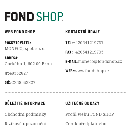
WEB FOND SHOP
KONTAKTNÍ ÚDAJE
+420541219737
POSKYTOVATEL:
TEL:
MONECO, spol. s r. o.
+420541219735
FAX:
ADRESA:
moneco@fondshop.cz
E-MAIL:
Gorkého 1, 602 00 Brno
www.fondshop.cz
WEB:
48532827
IČ:
CZ48532827
DIČ:
DŮLEŽITÉ INFORMACE
UŽITEČNÉ ODKAZY
Obchodní podmínky
Profil webu FOND SHOP
Rizikové upozornění
Ceník předplatného