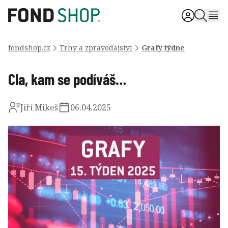
fondshop.cz
Trhy a zpravodajství
Grafy týdne
Cla, kam se podíváš…
Jiří Mikeš
06.04.2025