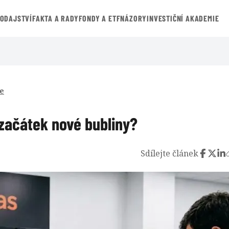
VODAJSTVÍ
FAKTA A RADY
FONDY A ETF
NÁZORY
INVESTIČNÍ AKADEMIE
e
 začátek nové bubliny?
Sdílejte článek