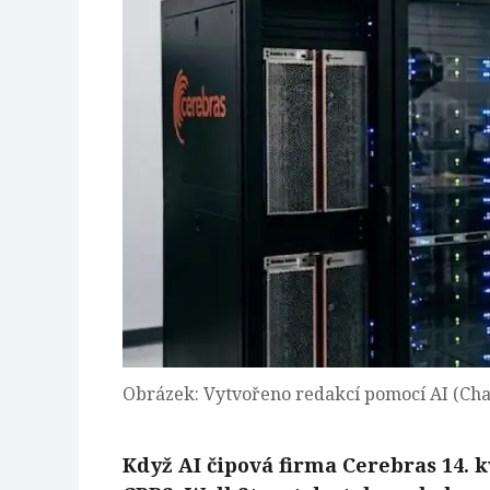
Obrázek: Vytvořeno redakcí pomocí AI (Ch
Když AI čipová firma Cerebras 14. 