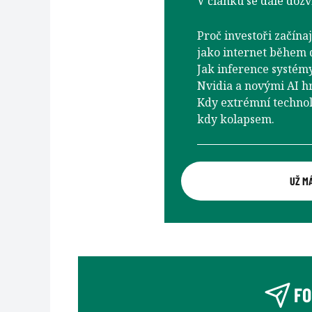
V článku se dále dozví
Proč investoři začína
jako internet během 
Jak inference systém
Nvidia a novými AI hr
Kdy extrémní technol
kdy kolapsem.
UŽ M
FO