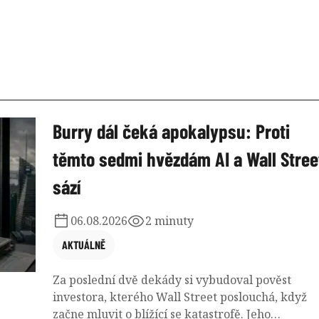
Burry dál čeká apokalypsu: Proti
těmto sedmi hvězdám AI a Wall Stree
sází
06.08.2026
2 minuty
AKTUÁLNĚ
Za poslední dvě dekády si vybudoval pověst
investora, kterého Wall Street poslouchá, když
začne mluvit o blížící se katastrofě. Jeho