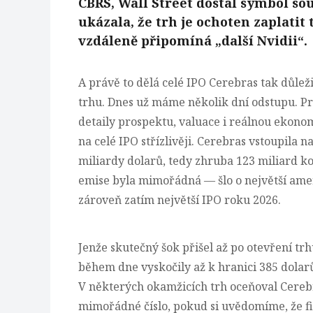
CBRS, Wall Street dostal symbol so
ukázala, že trh je ochoten zaplatit
vzdáleně připomíná „další Nvidii“.
A právě to dělá celé IPO Cerebras tak důlež
trhu. Dnes už máme několik dní odstupu. Prv
detaily prospektu, valuace i reálnou ekonom
na celé IPO střízlivěji. Cerebras vstoupila n
miliardy dolarů, tedy zhruba 123 miliard ko
emise byla mimořádná — šlo o největší ame
zároveň zatím největší IPO roku 2026.
Jenže skutečný šok přišel až po otevření trh
během dne vyskočily až k hranici 385 dolarů
V některých okamžicích trh oceňoval Cerebra
mimořádné číslo, pokud si uvědomíme, že fi