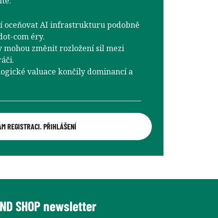
te:
jí oceňovat AI infrastrukturu podobně
dot-com éry.
y mohou změnit rozložení sil mezi
áči.
ogické valuace končily dominancí a
ÁM REGISTRACI. PŘIHLÁŠENÍ
ND SHOP newsletter