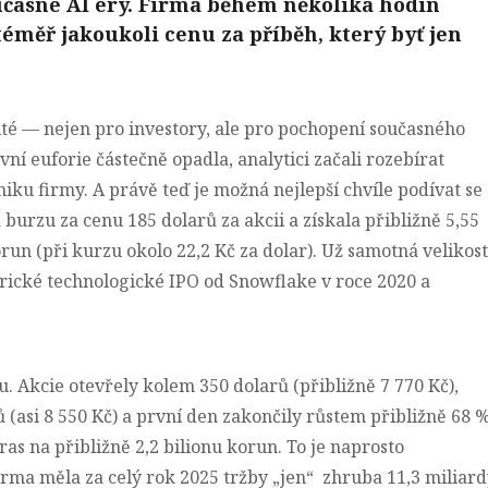
učasné AI éry. Firma během několika hodin
 téměř jakoukoli cenu za příběh, který byť jen
ité — nejen pro investory, ale pro pochopení současného
ní euforie částečně opadla, analytici začali rozebírat
iku firmy. A právě teď je možná nejlepší chvíle podívat se
a burzu za cenu 185 dolarů za akcii a získala přibližně 5,55
run (při kurzu okolo 22,2 Kč za dolar). Už samotná velikost
rické technologické IPO od Snowflake v roce 2020 a
u. Akcie otevřely kolem 350 dolarů (přibližně 7 770 Kč),
 (asi 8 550 Kč) a první den zakončily růstem přibližně 68 %
s na přibližně 2,2 bilionu korun. To je naprosto
rma měla za celý rok 2025 tržby „jen“ zhruba 11,3 miliar