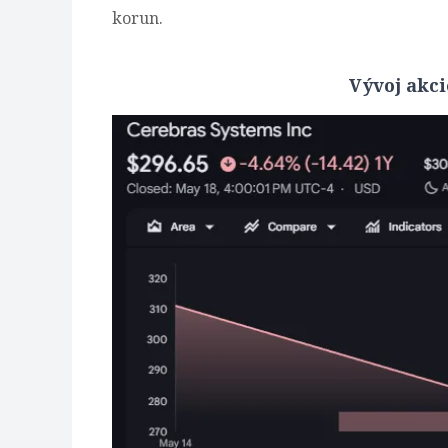
korun.
Vývoj akci