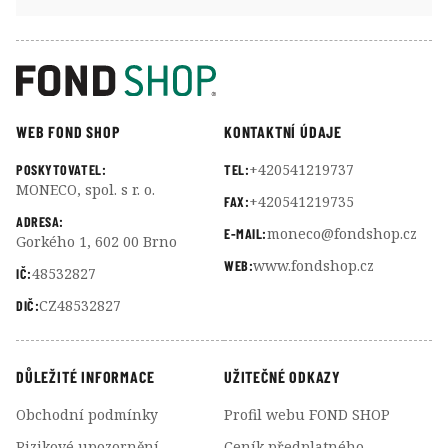
WEB FOND SHOP
KONTAKTNÍ ÚDAJE
+420541219737
POSKYTOVATEL:
TEL:
MONECO, spol. s r. o.
+420541219735
FAX:
ADRESA:
moneco@fondshop.cz
E-MAIL:
Gorkého 1, 602 00 Brno
www.fondshop.cz
WEB:
48532827
IČ:
CZ48532827
DIČ:
DŮLEŽITÉ INFORMACE
UŽITEČNÉ ODKAZY
Obchodní podmínky
Profil webu FOND SHOP
Rizikové upozornění
Ceník předplatného