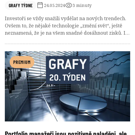
GRAFY TÝDNE
24.05.2024
3 minuty
Investoři se vždy snažili vydělat na nových trendech.
Ovšem to, že nějaké technologie „změní svět“, ještě
neznamená, že je na všem snadné dosáhnout zisků. I
vlivem technologické transformace se na maxima
dostala třeba cena mědi. Ovšem i zde platí, že zdaleka
vše není tak jasné, jak by se mohlo zdát.
PREMIUM
Portfolio manažeři jsou pozitivně naladěni, ale