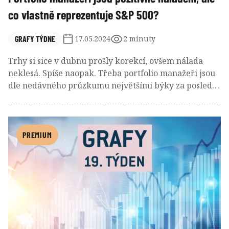
co vlastně reprezentuje S&P 500?
GRAFY TÝDNE
17.05.2024
2 minuty
Trhy si sice v dubnu prošly korekcí, ovšem nálada
neklesá. Spíše naopak. Třeba portfolio manažeři jsou
dle nedávného průzkumu největšími býky za poslední
dva roky. Otázkou ale například je, nakolik trhy
skutečně odpovídají stavu ekonomiky.
PREMIUM