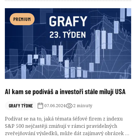
zajímavý indikátor nálady na trhu. Stejně jako třeba
to, jak se chovají hedge fondy.
PREMIUM
AI kam se podíváš a investoři stále milují USA
GRAFY TÝDNE
07.06.2024
2 minuty
Podívat se na to, jaká témata šéfové firem z indexu
S&P 500 nejčastěji zmiňují v rámci pravidelných
zveřejňování výsledků, může dát zajímavý obrázek o