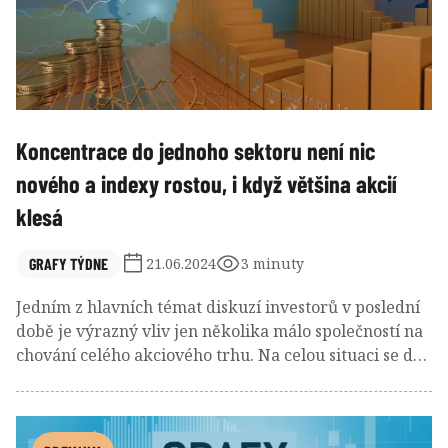
Koncentrace do jednoho sektoru není nic
nového a indexy rostou, i když většina akcií
klesá
GRAFY TÝDNE
21.06.2024
3 minuty
Jedním z hlavních témat diskuzí investorů v poslední
době je výrazný vliv jen několika málo společností na
chování celého akciového trhu. Na celou situaci se dá
přitom podívat z více pohledů a můžeme dojít k
různým závěrům.