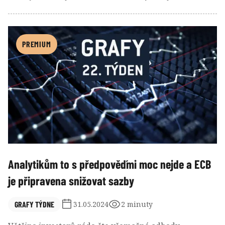
tom, co aktuálně šéfy firem nejvíce zajímá. Ať už je to
ale to či ono, zahraniční investoři americké akcie stále
„milují“.
PREMIUM
Analytikům to s předpověďmi moc nejde a ECB
je připravena snižovat sazby
GRAFY TÝDNE
31.05.2024
2 minuty