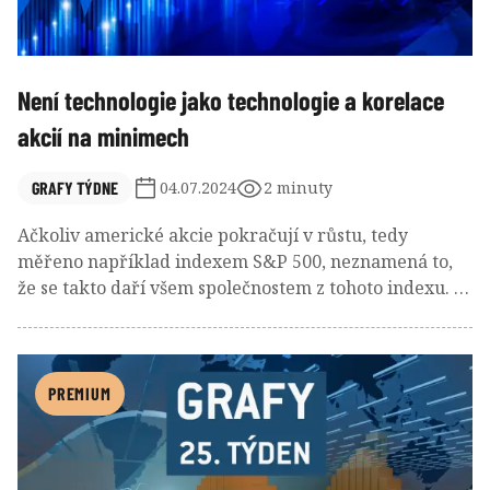
Není technologie jako technologie a korelace
akcií na minimech
GRAFY TÝDNE
04.07.2024
2 minuty
Ačkoliv americké akcie pokračují v růstu, tedy
měřeno například indexem S&P 500, neznamená to,
že se takto daří všem společnostem z tohoto indexu. A
zajímavé může být také podívat se na to, jak se daří
technologickým akciím – nejen těm v USA, ale i ve
„zbytku světa.“
PREMIUM