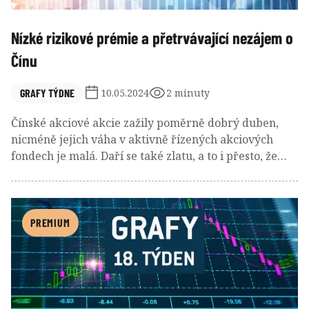
Nízké rizikové prémie a přetrvávající nezájem o
Čínu
GRAFY TÝDNE
10.05.2024
2 minuty
Čínské akciové akcie zažily poměrně dobrý duben,
nicméně jejich váha v aktivně řízených akciových
fondech je malá. Daří se také zlatu, a to i přesto, že
investoři jej moc nenakupují. Naopak centrální banky
o zlato zájem mají.
PREMIUM