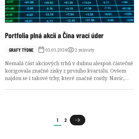
Portfolia plná akcií a Čína vrací úder
GRAFY TÝDNE
03.05.2024
2 minuty
Nemalá část akciových trhů v dubnu alespoň částečně
korigovala značné zisky z prvního kvartálu. Ovšem
najdou se i takové trhy, které značně rostly. Navíc,
korekce nebo ne, portfolio manažeři aktuálně ve
svých portfoliích drží opravdu hodně akcií.
1
2