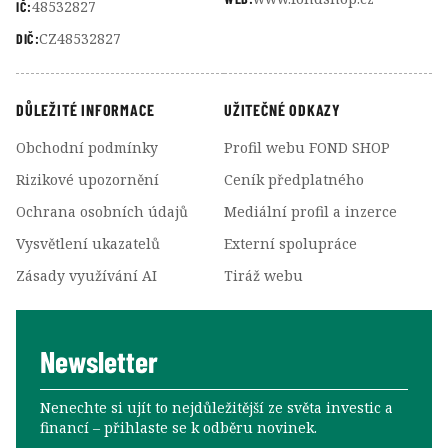
48532827
IČ:
CZ48532827
DIČ:
DŮLEŽITÉ INFORMACE
UŽITEČNÉ ODKAZY
Obchodní podmínky
Profil webu FOND SHOP
Rizikové upozornění
Ceník předplatného
Ochrana osobních údajů
Mediální profil a inzerce
Vysvětlení ukazatelů
Externí spolupráce
Zásady využívání AI
Tiráž webu
Newsletter
Nenechte si ujít to nejdůležitější ze světa investic a
financí –⁠⁠⁠⁠⁠⁠ přihlaste se k odběru novinek.