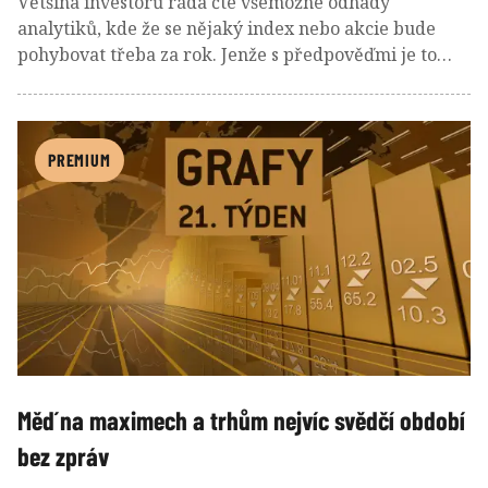
Většina investorů ráda čte všemožné odhady
analytiků, kde že se nějaký index nebo akcie bude
pohybovat třeba za rok. Jenže s předpověďmi je to
velmi složité. Jednodušší to snad bude s odhady ECB,
která se zjevně chystá pokračovat ve snižování sazeb.
PREMIUM
Měď na maximech a trhům nejvíc svědčí období
bez zpráv