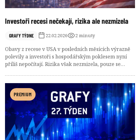
Investoři recesi nečekají, rizika ale nezmizela
GRAFY TÝDNE
22.02.2026
2 minuty
Obavy z recese v USA v posledních měsících výrazně
polevily a investoři s hospodářským poklesem nyní
příliš nepočítají. Rizika však nezmizela, pouze se
přesouvají jinam, třeba k technologickému sektoru a
možnému prasknutí AI bubliny, kde rostoucí volatilita
ukazuje na přetrvávající nervozitu.
PREMIUM