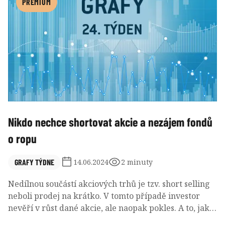
PREMIUM
Nikdo nechce shortovat akcie a nezájem fondů
o ropu
GRAFY TÝDNE
14.06.2024
2 minuty
Nedílnou součástí akciových trhů je tzv. short selling
neboli prodej na krátko. V tomto případě investor
nevěří v růst dané akcie, ale naopak pokles. A to, jak
velký je aktuálně objem sázek na pokles, může být