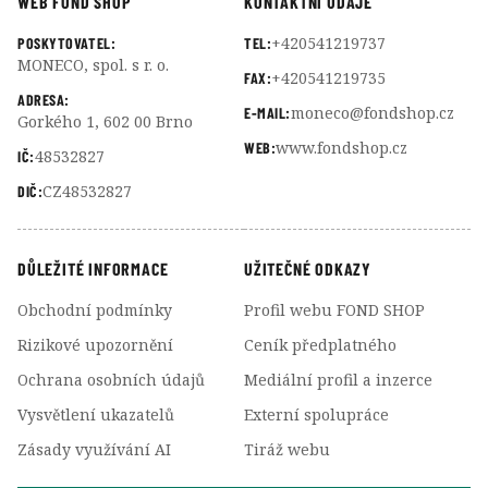
WEB FOND SHOP
KONTAKTNÍ ÚDAJE
+420541219737
POSKYTOVATEL:
TEL:
MONECO, spol. s r. o.
+420541219735
FAX:
ADRESA:
moneco@fondshop.cz
E-MAIL:
Gorkého 1, 602 00 Brno
www.fondshop.cz
WEB:
48532827
IČ:
CZ48532827
DIČ:
DŮLEŽITÉ INFORMACE
UŽITEČNÉ ODKAZY
Obchodní podmínky
Profil webu FOND SHOP
Rizikové upozornění
Ceník předplatného
Ochrana osobních údajů
Mediální profil a inzerce
Vysvětlení ukazatelů
Externí spolupráce
Zásady využívání AI
Tiráž webu