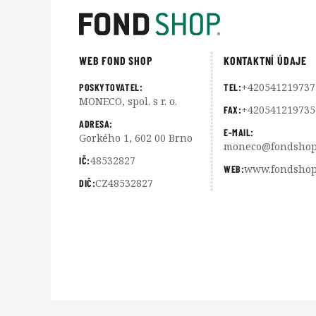
WEB FOND SHOP
KONTAKTNÍ ÚDAJE
+420541219737
POSKYTOVATEL:
TEL:
MONECO, spol. s r. o.
+420541219735
FAX:
ADRESA:
E-MAIL:
Gorkého 1, 602 00 Brno
moneco@fondshop
48532827
IČ:
www.fondshop
WEB:
CZ48532827
DIČ: