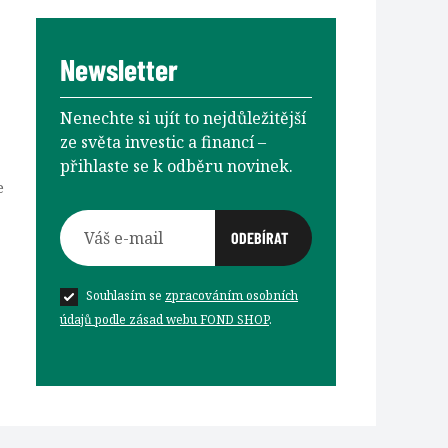
Newsletter
Nenechte si ujít to nejdůležitější
ze světa investic a financí –⁠⁠⁠⁠⁠⁠
přihlaste se k odběru novinek.
e
Souhlasím se
zpracováním osobních
údajů podle zásad webu FOND SHOP
.