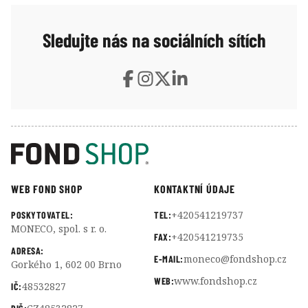
Sledujte nás na sociálních sítích
WEB FOND SHOP
KONTAKTNÍ ÚDAJE
+420541219737
POSKYTOVATEL:
TEL:
MONECO, spol. s r. o.
+420541219735
FAX:
ADRESA:
moneco@fondshop.cz
E-MAIL:
Gorkého 1, 602 00 Brno
www.fondshop.cz
WEB:
48532827
IČ: