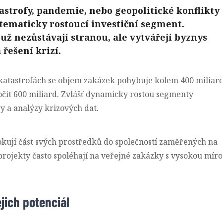
tastrofy, pandemie, nebo geopolitické konflikty 
tematicky rostoucí investiční segment.
už nezůstávají stranou, ale vytvářejí byznys
 řešení krizí.
katastrofách se objem zakázek pohybuje kolem 400 miliar
čit 600 miliard. Zvlášť dynamicky rostou segmenty
y a analýzy krizových dat.
lokují část svých prostředků do společností zaměřených na
projekty často spoléhají na veřejné zakázky s vysokou mír
ejich potenciál