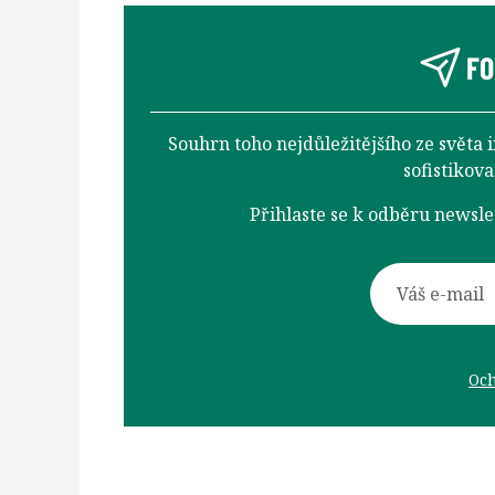
FO
Souhrn toho nejdůležitějšího ze světa 
sofistikov
Přihlaste se k odběru newsl
Och