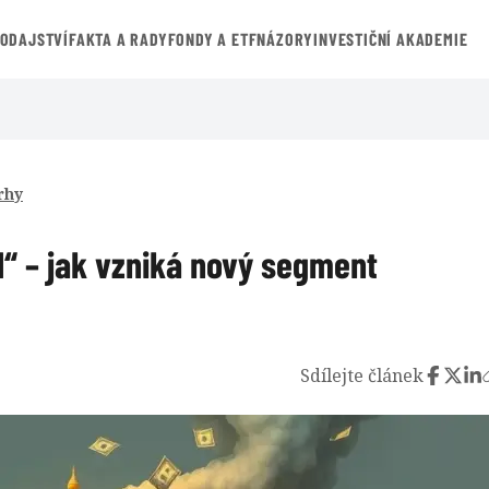
VODAJSTVÍ
FAKTA A RADY
FONDY A ETF
NÁZORY
INVESTIČNÍ AKADEMIE
rhy
l“ – jak vzniká nový segment
Sdílejte článek