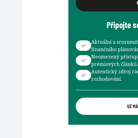
Připojte s
Aktuální a srozumit
finančního plánován
Neomezený přístup 
prémiových článků.
Autentický zdroj ra
rozhodování.
UŽ MÁ