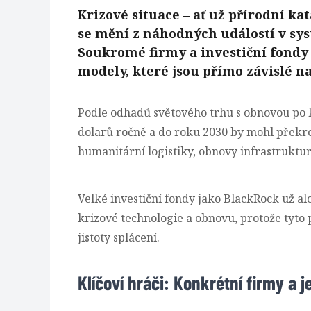
Krizové situace – ať už přírodní ka
se mění z náhodných událostí v sys
Soukromé firmy a investiční fondy 
modely, které jsou přímo závislé na
Podle odhadů světového trhu s obnovou po 
dolarů ročně a do roku 2030 by mohl překro
humanitární logistiky, obnovy infrastruktur
Velké investiční fondy jako BlackRock už a
krizové technologie a obnovu, protože tyto 
jistoty splácení.
Klíčoví hráči: Konkrétní firmy a j