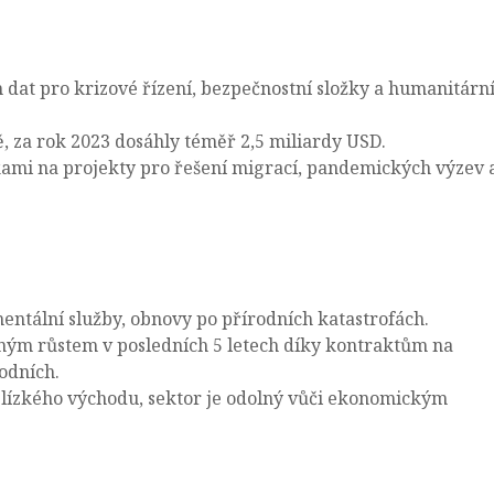
h dat pro krizové řízení, bezpečnostní složky a humanitárn
 za rok 2023 dosáhly téměř 2,5 miliardy USD.
kami na projekty pro řešení migrací, pandemických výzev 
tální služby, obnovy po přírodních katastrofách.
zným růstem v posledních 5 letech díky kontraktům na
odních.
Blízkého východu, sektor je odolný vůči ekonomickým