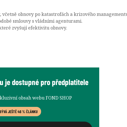
, včetně obnovy po katastrofách a krizového management
odobé smlouvy s vládními agenturami.
které zvyšují efektivitu obnovy.
 je dostupné pro předplatitele
xkluzivní obsah webu FOND SHOP
BÝVÁ JEŠTĚ 46 % ČLÁNKU