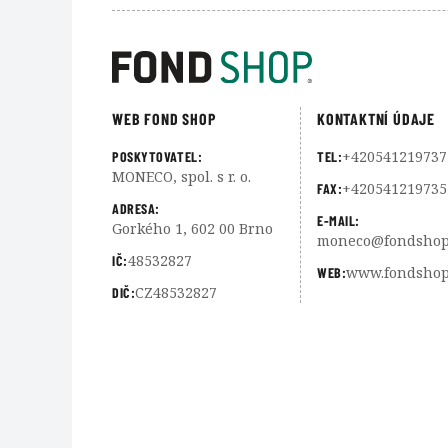
WEB FOND SHOP
KONTAKTNÍ ÚDAJE
+420541219737
POSKYTOVATEL:
TEL:
MONECO, spol. s r. o.
+420541219735
FAX:
ADRESA:
E-MAIL:
Gorkého 1, 602 00 Brno
moneco@fondshop
48532827
IČ:
www.fondshop
WEB:
CZ48532827
DIČ: