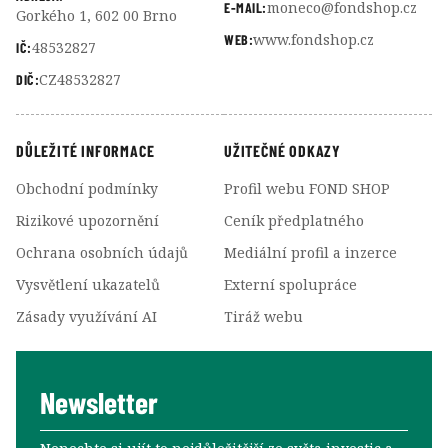
moneco@fondshop.cz
E-MAIL:
Gorkého 1, 602 00 Brno
www.fondshop.cz
WEB:
48532827
IČ:
CZ48532827
DIČ:
DŮLEŽITÉ INFORMACE
UŽITEČNÉ ODKAZY
Obchodní podmínky
Profil webu FOND SHOP
Rizikové upozornění
Ceník předplatného
Ochrana osobních údajů
Mediální profil a inzerce
Vysvětlení ukazatelů
Externí spolupráce
Zásady využívání AI
Tiráž webu
Newsletter