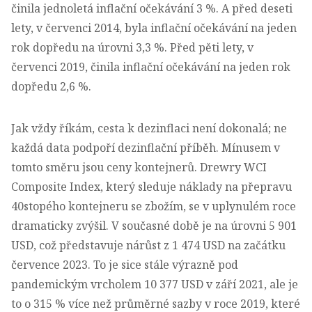
činila jednoletá inflační očekávání 3 %. A před deseti
lety, v červenci 2014, byla inflační očekávání na jeden
rok dopředu na úrovni 3,3 %. Před pěti lety, v
červenci 2019, činila inflační očekávání na jeden rok
dopředu 2,6 %.
Jak vždy říkám, cesta k dezinflaci není dokonalá; ne
každá data podpoří dezinflační příběh. Mínusem v
tomto směru jsou ceny kontejnerů. Drewry WCI
Composite Index, který sleduje náklady na přepravu
40stopého kontejneru se zbožím, se v uplynulém roce
dramaticky zvýšil. V současné době je na úrovni 5 901
USD, což představuje nárůst z 1 474 USD na začátku
července 2023. To je sice stále výrazně pod
pandemickým vrcholem 10 377 USD v září 2021, ale je
to o 315 % více než průměrné sazby v roce 2019, které