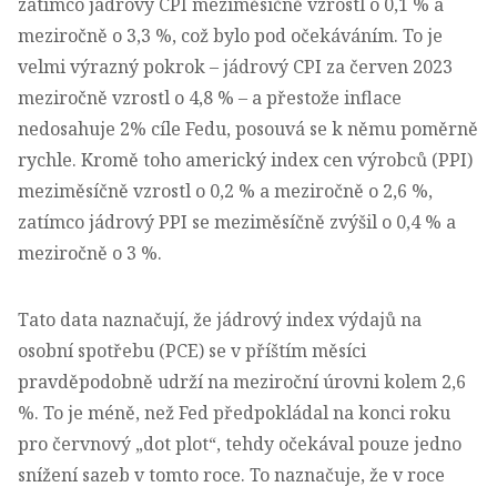
zatímco jádrový CPI meziměsíčně vzrostl o 0,1 % a
meziročně o 3,3 %, což bylo pod očekáváním. To je
velmi výrazný pokrok – jádrový CPI za červen 2023
meziročně vzrostl o 4,8 % – a přestože inflace
nedosahuje 2% cíle Fedu, posouvá se k němu poměrně
rychle. Kromě toho americký index cen výrobců (PPI)
meziměsíčně vzrostl o 0,2 % a meziročně o 2,6 %,
zatímco jádrový PPI se meziměsíčně zvýšil o 0,4 % a
meziročně o 3 %.
Tato data naznačují, že jádrový index výdajů na
osobní spotřebu (PCE) se v příštím měsíci
pravděpodobně udrží na meziroční úrovni kolem 2,6
%. To je méně, než Fed předpokládal na konci roku
pro červnový „dot plot“, tehdy očekával pouze jedno
snížení sazeb v tomto roce. To naznačuje, že v roce