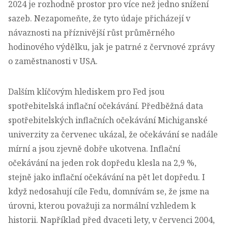
2024 je rozhodně prostor pro více než jedno snížení
sazeb. Nezapomeňte, že tyto údaje přicházejí v
návaznosti na příznivější růst průměrného
hodinového výdělku, jak je patrné z červnové zprávy
o zaměstnanosti v USA.
Dalším klíčovým hlediskem pro Fed jsou
spotřebitelská inflační očekávání. Předběžná data
spotřebitelských inflačních očekávání Michiganské
univerzity za červenec ukázal, že očekávání se nadále
mírní a jsou zjevně dobře ukotvena. Inflační
očekávání na jeden rok dopředu klesla na 2,9 %,
stejně jako inflační očekávání na pět let dopředu. I
když nedosahují cíle Fedu, domnívám se, že jsme na
úrovni, kterou považuji za normální vzhledem k
historii. Například před dvaceti lety, v červenci 2004,