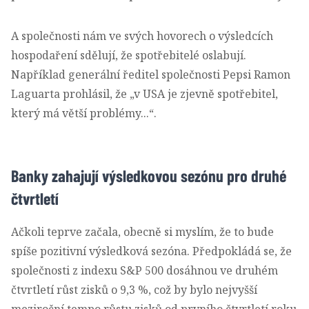
A společnosti nám ve svých hovorech o výsledcích
hospodaření sdělují, že spotřebitelé oslabují.
Například generální ředitel společnosti Pepsi Ramon
Laguarta prohlásil, že „v USA je zjevně spotřebitel,
který má větší problémy...“.
Banky zahajují výsledkovou sezónu pro druhé
čtvrtletí
Ačkoli teprve začala, obecně si myslím, že to bude
spíše pozitivní výsledková sezóna. Předpokládá se, že
společnosti z indexu S&P 500 dosáhnou ve druhém
čtvrtletí růst zisků o 9,3 %, což by bylo nejvyšší
meziroční tempo růstu zisků od prvního čtvrtletí roku