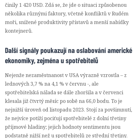
činily 1 420 USD. Zdá se, že jde o situaci způsobenou
několika různými faktory, včetně konfliktů v Rudém
moři, snížené produktivity přístavů a menší nabídky
kontejnerů.
Další signály poukazují na oslabování americké
ekonomiky, zejména u spotřebitelů
Nejenže nezaměstnanost v USA výrazně vzrostla – z
lednových 3,7 % na 4,1 % v červnu -, ale
spotřebitelská nálada se dále zhoršila a v červenci
klesala již čtvrtý měsíc po sobě na 66,0 bodu. To je
nejnižší úroveň od listopadu 2023. Stojí za povšimnutí,
že nejvíce potíží pociťují spotřebitelé z dolní třetiny
příjmové hladiny; jejich hodnoty sentimentu jsou
podstatně nižší než u spotřebitelů ze střední třetiny.