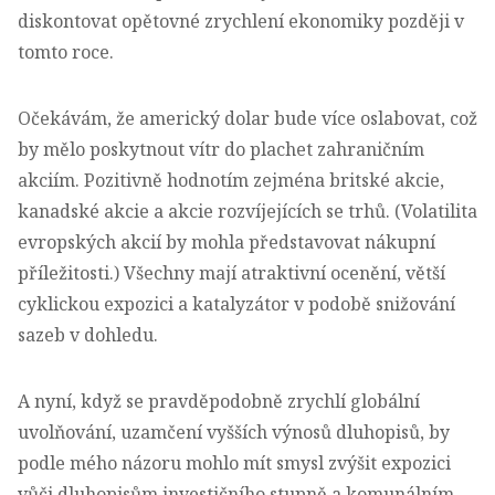
diskontovat opětovné zrychlení ekonomiky později v
tomto roce.
Očekávám, že americký dolar bude více oslabovat, což
by mělo poskytnout vítr do plachet zahraničním
akciím. Pozitivně hodnotím zejména britské akcie,
kanadské akcie a akcie rozvíjejících se trhů. (Volatilita
evropských akcií by mohla představovat nákupní
příležitosti.) Všechny mají atraktivní ocenění, větší
cyklickou expozici a katalyzátor v podobě snižování
sazeb v dohledu.
A nyní, když se pravděpodobně zrychlí globální
uvolňování, uzamčení vyšších výnosů dluhopisů, by
podle mého názoru mohlo mít smysl zvýšit expozici
vůči dluhopisům investičního stupně a komunálním