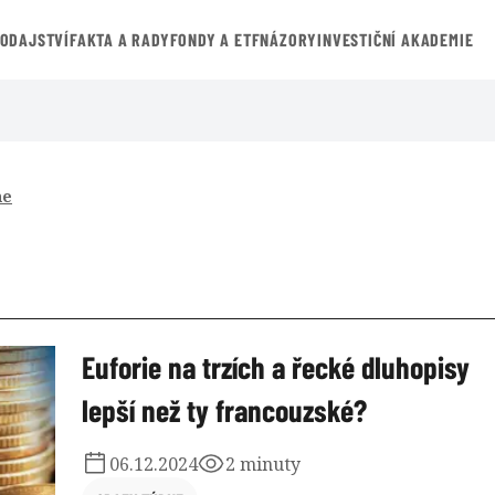
VODAJSTVÍ
FAKTA A RADY
FONDY A ETF
NÁZORY
INVESTIČNÍ AKADEMIE
ne
Euforie na trzích a řecké dluhopisy
lepší než ty francouzské?
06.12.2024
2 minuty