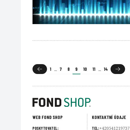
1
...
7
8
9
10
11
...
14
WEB FOND SHOP
KONTAKTNÍ ÚDAJE
+420541219737
POSKYTOVATEL:
TEL: