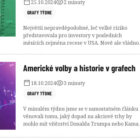
25.10.2024
2 minuty
GRAFY TÝDNE
Největší nepravděpodobné, leč velké riziko
představovala pro investory v posledních
měsících zejména recese v USA. Nově ale vládno
obavy z geopolitických rizik. A pokud jde o
nedávnou rally na čínských akciích, tak z té těžil
hlavně technologie.
Americké volby a historie v grafech
18.10.2024
3 minuty
GRAFY TÝDNE
V minulém týdnu jsme se v samostatném článku
věnovali tomu, jaký dopad na akciové trhy by
mohlo mít vítězství Donalda Trumpa nebo Kama
Harrisové v amerických prezidentských volbách
Pokud vás ale více zajímá historie a jak se trhům