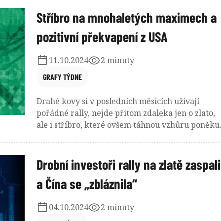
dařilo za demokratů nebo republikánů, jistě vás
Stříbro na mnohaletých maximech a
potěší následující grafy.
pozitivní překvapení z USA
11.10.2024
2 minuty
GRAFY TÝDNE
Drahé kovy si v posledních měsících užívají
pořádné rally, nejde přitom zdaleka jen o zlato,
ale i stříbro, které ovšem táhnou vzhůru poněku
jiné faktory. A zajímavý je také pohled na to, jak
moc akcií nyní drží privátní investoři dle Goldm
Sachs.
Drobní investoři rally na zlatě zaspali
a Čína se „zbláznila“
04.10.2024
2 minuty