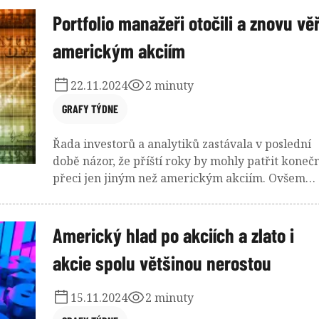
americké společnosti?
Portfolio manažeři otočili a znovu věř
americkým akciím
22.11.2024
2 minuty
GRAFY TÝDNE
Řada investorů a analytiků zastávala v poslední
době názor, že příští roky by mohly patřit koneč
přeci jen jiným než americkým akciím. Ovšem
vítězství Donalda Trumpa, zdá se, minimálně
dočasně náladu otočilo. Naopak co se nezměnilo,
je pochmurná nálada v Číně.
Americký hlad po akciích a zlato i
akcie spolu většinou nerostou
15.11.2024
2 minuty