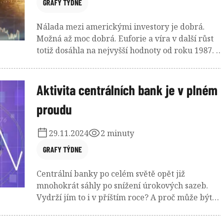
GRAFY TÝDNE
Nálada mezi americkými investory je dobrá.
Možná až moc dobrá. Euforie a víra v další růst
totiž dosáhla na nejvyšší hodnoty od roku 1987. 
„rekord“, i když poněkud méně pozitivní, dosáhl
i francouzské státní dluhopisy. Jejich výnos do
splatnosti se totiž vyrovnal tomu u řeckých
Aktivita centrálních bank je v plném
dluhopisů.
proudu
29.11.2024
2 minuty
GRAFY TÝDNE
Centrální banky po celém světě opět již
mnohokrát sáhly po snížení úrokových sazeb.
Vydrží jím to i v příštím roce? A proč může být
snižování sazeb důležitější pro evropské než