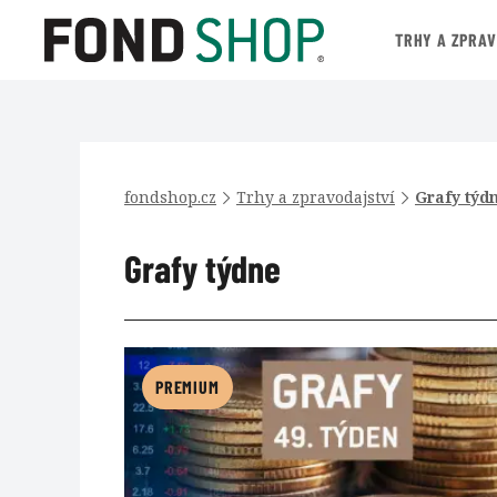
TRHY A ZPRA
fondshop.cz
Trhy a zpravodajství
Grafy týd
Grafy týdne
PREMIUM