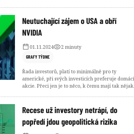
hotovost touto společností v poslední době
výrazně roste. A zajímavé jistě také je, že třeba v
Goldman Sachs americkým akciím v příštích
Neutuchající zájem o USA a obří
letech moc nevěří. Mohou se ale plést.
NVIDIA
01.11.2024
2 minuty
GRAFY TÝDNE
Řada investorů, platí to minimálně pro ty
americké, při svých investicích preferuje domác
akcie. Přeci jen je to něco, k čemu mají tak nějak
blíže. Ovšem minimálně dle dat vycházejících z
přílivu peněz do ETF to vypadá, že evropští
investoři letos hodně fandí USA. To přesto, že řa
Recese už investory netrápí, do
analytiků upozorňuje na stále větší koncentraci
popředí jdou geopolitická rizika
tamního akciového trhu.