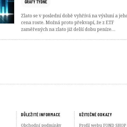
GRAFY TÝDNE
Zlato se v poslední době vyhřívá na výsluní a jeh
cena roste. Možná proto překvapí, že z ETF
zaměřených na zlato již delší dobu peníze
odtékají. A stejně tak může překvapit, jak obří
rally zažívají po oznámení stimulů čínské akcie.
DŮLEŽITÉ INFORMACE
UŽITEČNÉ ODKAZY
Obchodní podmínky
Profil webu FOND SHOP