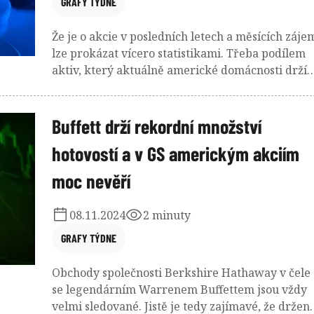
GRAFY TÝDNE
Že je o akcie v posledních letech a měsících záje
lze prokázat vícero statistikami. Třeba podílem
aktiv, který aktuálně americké domácnosti drží
právě v akciích. Otázkou ovšem je, zda vše vydrží
Roste totiž i cena zlata a historicky platí, že tato
dvě aktiva se zrovna v tandemu moc nepohybují.
Buffett drží rekordní množství
hotovostí a v GS americkým akciím
moc nevěří
08.11.2024
2 minuty
GRAFY TÝDNE
Obchody společnosti Berkshire Hathaway v čele
se legendárním Warrenem Buffettem jsou vždy
velmi sledované. Jistě je tedy zajímavé, že držen