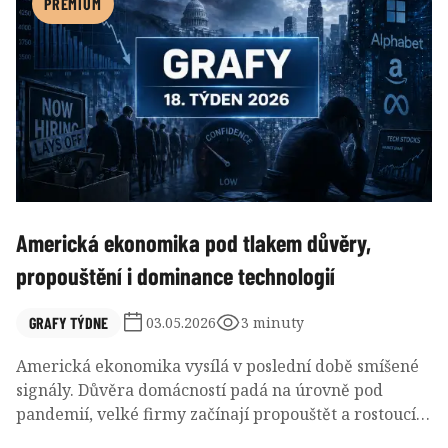
vytváří prostředí, které je pro investory plné
PREMIUM
příležitostí, ale i překvapivých zvratů.
Americká ekonomika pod tlakem důvěry,
propouštění i dominance technologií
GRAFY TÝDNE
03.05.2026
3 minuty
Americká ekonomika vysílá v poslední době smíšené
signály. Důvěra domácností padá na úrovně pod
pandemií, velké firmy začínají propouštět a rostoucí
vliv technologií zásadně mění strukturu pracovního