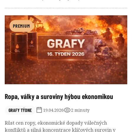
Rychlé šíření AI mezitím mění fungování firem i
očekávání investorů, zatímco historická data
naznačují, že samotná délka současného býčího
trendu zatím není důvodem k obavám z jeho konce.
PREMIUM
Ropa, války a suroviny hýbou ekonomikou
GRAFY TÝDNE
19.04.2026
2 minuty
Růst cen ropy, ekonomické dopady válečných
konfliktů a silná koncentrace klíčových surovin v