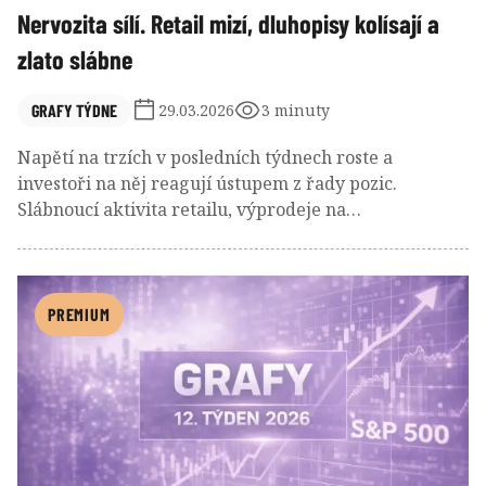
Nervozita sílí. Retail mizí, dluhopisy kolísají a
zlato slábne
GRAFY TÝDNE
29.03.2026
3 minuty
Napětí na trzích v posledních týdnech roste a
investoři na něj reagují ústupem z řady pozic.
Slábnoucí aktivita retailu, výprodeje na
dluhopisových trzích včetně Japonska i odliv kapitálu
ze zlata ukazují, že nejistota se šíří napříč třídami
aktiv. Rostoucí výnosy, geopolitické riziko a
přehodnocování očekávání ohledně úrokových sazeb
PREMIUM
tak vytvářejí prostředí, ve kterém kapitál spíše
vyčkává, než aby hledal nové příležitosti.