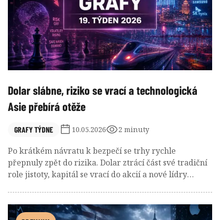
Dolar slábne, riziko se vrací a technologická
Asie přebírá otěže
GRAFY TÝDNE
10.05.2026
2 minuty
Po krátkém návratu k bezpečí se trhy rychle
přepnuly zpět do rizika. Dolar ztrácí část své tradiční
role jistoty, kapitál se vrací do akcií a nové lídry
začínají určovat i mimo USA, především v Koreji či
Tchaj-wanu. Kombinace rychle se měnícího
sentimentu a silných strukturálních trendů tak