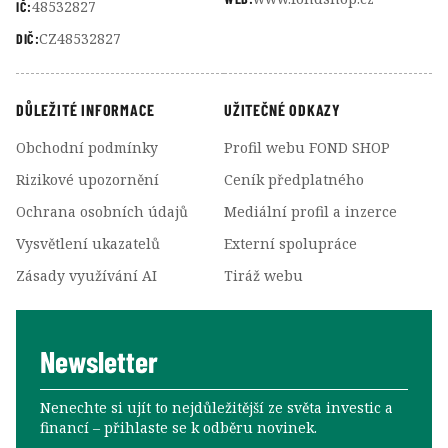
48532827
IČ:
CZ48532827
DIČ:
DŮLEŽITÉ INFORMACE
UŽITEČNÉ ODKAZY
Obchodní podmínky
Profil webu FOND SHOP
Rizikové upozornění
Ceník předplatného
Ochrana osobních údajů
Mediální profil a inzerce
Vysvětlení ukazatelů
Externí spolupráce
Zásady využívání AI
Tiráž webu
Newsletter
Nenechte si ujít to nejdůležitější ze světa investic a
financí –⁠⁠⁠⁠⁠⁠ přihlaste se k odběru novinek.