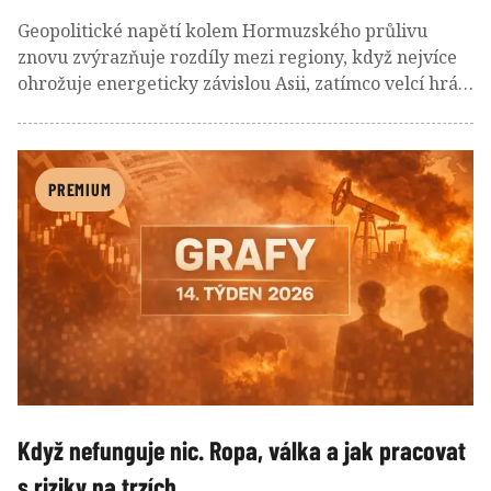
Geopolitické napětí kolem Hormuzského průlivu
znovu zvýrazňuje rozdíly mezi regiony, když nejvíce
ohrožuje energeticky závislou Asii, zatímco velcí hráči
v čele s hedgeovými fondy výrazně snižují riziko a ve
velkém prodávají akcie. Trhy tak vstupují do období
zvýšené nejistoty, které však přichází v době, kdy
historická sezonalita tradičně hraje ve prospěch akcií,
PREMIUM
a znovu tak otevírá otázku, zda současná nervozita
nepředstavuje spíše krátkodobý výkyv než začátek
hlubšího problému.
Když nefunguje nic. Ropa, válka a jak pracovat
s riziky na trzích