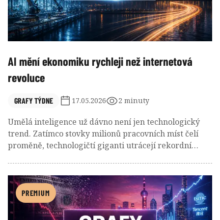
AI mění ekonomiku rychleji než internetová
revoluce
GRAFY TÝDNE
17.05.2026
2 minuty
Umělá inteligence už dávno není jen technologický
trend. Zatímco stovky milionů pracovních míst čelí
proměně, technologičtí giganti utrácejí rekordní
stovky miliard dolarů za AI infrastrukturu a počet
obřích firem na americké burze prudce roste.
Současná AI vlna tak stále výrazněji přepisuje podobu
celé ekonomiky i finančních trhů.
PREMIUM