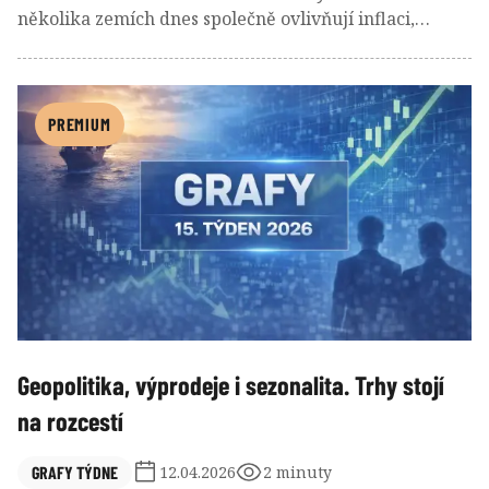
několika zemích dnes společně ovlivňují inflaci,
úrokové sazby i dlouhodobý směr globální ekonomiky
a představují důležitá rizika pro další vývoj trhů.
PREMIUM
Geopolitika, výprodeje i sezonalita. Trhy stojí
na rozcestí
GRAFY TÝDNE
12.04.2026
2 minuty