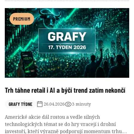
trhu i akciových trhů. Celkový obrázek tak ukazuje
ekonomiku, která se navenek drží, ale uvnitř čelí stále
větším tlakům.
PREMIUM
Trh táhne retail i AI a býčí trend zatím nekončí
GRAFY TÝDNE
26.04.2026
3 minuty
Americké akcie dál rostou a vedle silných
technologických témat se do hry vracejí i drobní
investoři, kteří výrazně podporují momentum trhu.