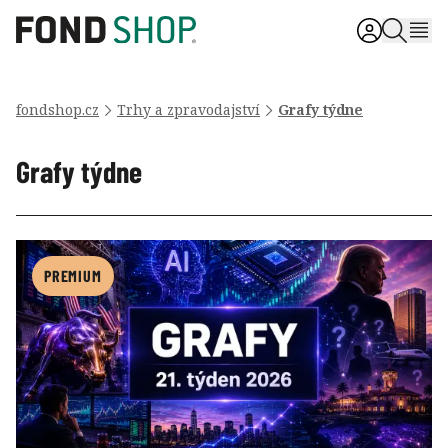
fondshop.cz
Trhy a zpravodajství
Grafy týdne
Grafy týdne
PREMIUM