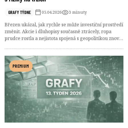
GRAFY TÝDNE
05.04.2026
3 minuty
Březen ukázal, jak rychle se může investiční prostředí
změnit. Akcie i dluhopisy současně ztrácely, ropa
prudce rostla a nejistota spojená s geopolitikou znovu
připomněla, že korekce jsou přirozenou součástí trhů,
i když v daný moment působí mimořádně nepříjemně.
PREMIUM