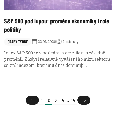
S&P 500 pod lupou: proměna ekonomiky i role
politiky
GRAFY TÝDNE
22.03.2026
2 minuty
Index S&P 500 se v posledních desetiletích zásadně
proměnil. Z kdysi relativně vyváženého mixu sektorů
se stal indexem, kterému dnes dominují
technologické a růstové firmy, zatímco tradiční
odvětví ustupují do pozadí. Historie přitom ukazuje,
že podobné posuny nejsou ničím výjimečným a často
se v čase obracejí. Do hry navíc letos vstupují i
americké midterms, které mohou ovlivnit náladu na
1
2
3
4
...
14
trzích i další směřování ekonomiky.