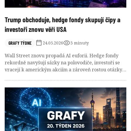
Trump obchoduje, hedge fondy skupují čipy a
investoři znovu věří USA
GRAFY TÝDNE
24.05.2026
3 minuty
Wall Street znovu propadá AI euforii. Hedge fondy
rekordně navyšují sázky na polovodiče, investoři se
vracejí k americkým akciím a zároveň rostou otázky
kolem obří obchodní aktivity Donalda Trumpa i
možných střetů zájmů v době technologického
boomu.