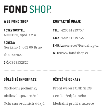
WEB FOND SHOP
KONTAKTNÍ ÚDAJE
+420541219737
POSKYTOVATEL:
TEL:
MONECO, spol. s r. o.
+420541219735
FAX:
ADRESA:
moneco@fondshop.cz
E-MAIL:
Gorkého 1, 602 00 Brno
www.fondshop.cz
WEB:
48532827
IČ:
CZ48532827
DIČ:
DŮLEŽITÉ INFORMACE
UŽITEČNÉ ODKAZY
Obchodní podmínky
Profil webu FOND SHOP
Rizikové upozornění
Ceník předplatného
Ochrana osobních údajů
Mediální profil a inzerce