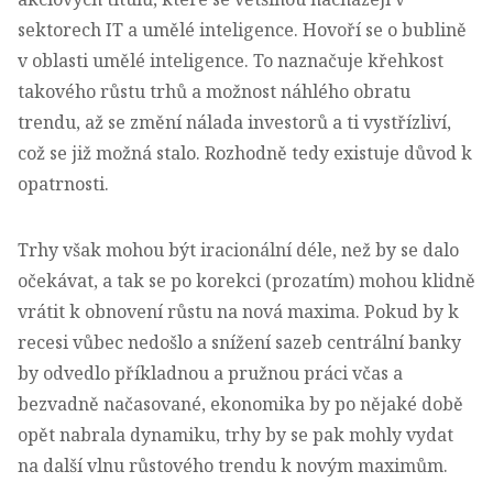
sektorech IT a umělé inteligence. Hovoří se o bublině
v oblasti umělé inteligence. To naznačuje křehkost
takového růstu trhů a možnost náhlého obratu
trendu, až se změní nálada investorů a ti vystřízliví,
což se již možná stalo. Rozhodně tedy existuje důvod k
opatrnosti.
Trhy však mohou být iracionální déle, než by se dalo
očekávat, a tak se po korekci (prozatím) mohou klidně
vrátit k obnovení růstu na nová maxima. Pokud by k
recesi vůbec nedošlo a snížení sazeb centrální banky
by odvedlo příkladnou a pružnou práci včas a
bezvadně načasované, ekonomika by po nějaké době
opět nabrala dynamiku, trhy by se pak mohly vydat
na další vlnu růstového trendu k novým maximům.