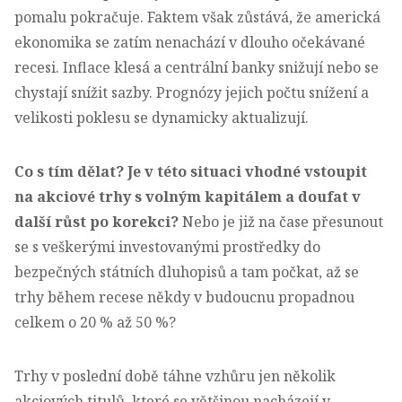
pomalu pokračuje. Faktem však zůstává, že americká
ekonomika se zatím nenachází v dlouho očekávané
recesi. Inflace klesá a centrální banky snižují nebo se
chystají snížit sazby. Prognózy jejich počtu snížení a
velikosti poklesu se dynamicky aktualizují.
Co s tím dělat? Je v této situaci vhodné vstoupit
na akciové trhy s volným kapitálem a doufat v
další růst po korekci?
Nebo je již na čase přesunout
se s veškerými investovanými prostředky do
bezpečných státních dluhopisů a tam počkat, až se
trhy během recese někdy v budoucnu propadnou
celkem o 20 % až 50 %?
Trhy v poslední době táhne vzhůru jen několik
akciových titulů, které se většinou nacházejí v