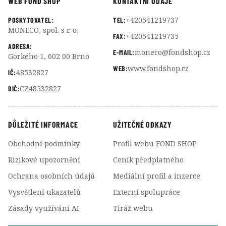
WEB FOND SHOP
KONTAKTNÍ ÚDAJE
+420541219737
POSKYTOVATEL:
TEL:
MONECO, spol. s r. o.
+420541219735
FAX:
ADRESA:
moneco@fondshop.cz
E-MAIL:
Gorkého 1, 602 00 Brno
www.fondshop.cz
WEB:
48532827
IČ:
CZ48532827
DIČ:
DŮLEŽITÉ INFORMACE
UŽITEČNÉ ODKAZY
Obchodní podmínky
Profil webu FOND SHOP
Rizikové upozornění
Ceník předplatného
Ochrana osobních údajů
Mediální profil a inzerce
Vysvětlení ukazatelů
Externí spolupráce
Zásady využívání AI
Tiráž webu