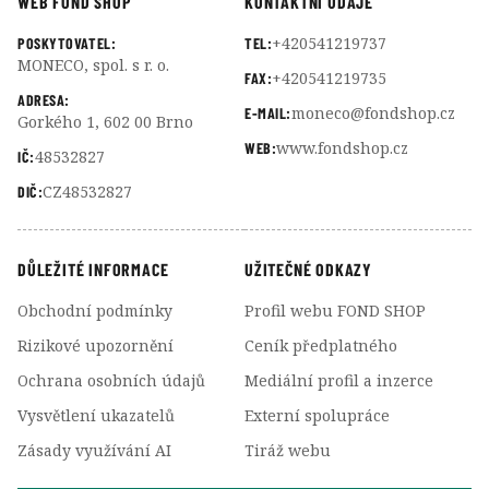
WEB FOND SHOP
KONTAKTNÍ ÚDAJE
+420541219737
POSKYTOVATEL:
TEL:
MONECO, spol. s r. o.
+420541219735
FAX:
ADRESA:
moneco@fondshop.cz
E-MAIL:
Gorkého 1, 602 00 Brno
www.fondshop.cz
WEB:
48532827
IČ:
CZ48532827
DIČ:
DŮLEŽITÉ INFORMACE
UŽITEČNÉ ODKAZY
Obchodní podmínky
Profil webu FOND SHOP
Rizikové upozornění
Ceník předplatného
Ochrana osobních údajů
Mediální profil a inzerce
Vysvětlení ukazatelů
Externí spolupráce
Zásady využívání AI
Tiráž webu