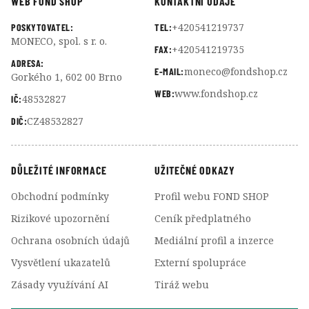
WEB FOND SHOP
KONTAKTNÍ ÚDAJE
+420541219737
POSKYTOVATEL:
TEL:
MONECO, spol. s r. o.
+420541219735
FAX:
ADRESA:
moneco@fondshop.cz
E-MAIL:
Gorkého 1, 602 00 Brno
www.fondshop.cz
WEB:
48532827
IČ:
CZ48532827
DIČ:
DŮLEŽITÉ INFORMACE
UŽITEČNÉ ODKAZY
Obchodní podmínky
Profil webu FOND SHOP
Rizikové upozornění
Ceník předplatného
Ochrana osobních údajů
Mediální profil a inzerce
Vysvětlení ukazatelů
Externí spolupráce
Zásady využívání AI
Tiráž webu