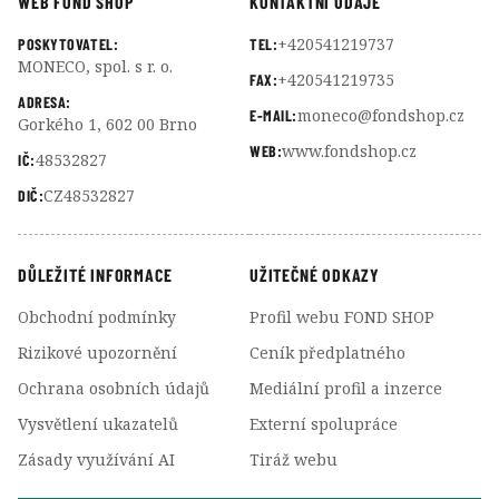
WEB FOND SHOP
KONTAKTNÍ ÚDAJE
+420541219737
POSKYTOVATEL:
TEL:
MONECO, spol. s r. o.
+420541219735
FAX:
ADRESA:
moneco@fondshop.cz
E-MAIL:
Gorkého 1, 602 00 Brno
www.fondshop.cz
WEB:
48532827
IČ:
CZ48532827
DIČ:
DŮLEŽITÉ INFORMACE
UŽITEČNÉ ODKAZY
Obchodní podmínky
Profil webu FOND SHOP
Rizikové upozornění
Ceník předplatného
Ochrana osobních údajů
Mediální profil a inzerce
Vysvětlení ukazatelů
Externí spolupráce
Zásady využívání AI
Tiráž webu