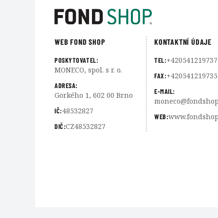
WEB FOND SHOP
KONTAKTNÍ ÚDAJE
+420541219737
POSKYTOVATEL:
TEL:
MONECO, spol. s r. o.
+420541219735
FAX:
ADRESA:
E-MAIL:
Gorkého 1, 602 00 Brno
moneco@fondshop
48532827
IČ:
www.fondshop
WEB:
CZ48532827
DIČ: