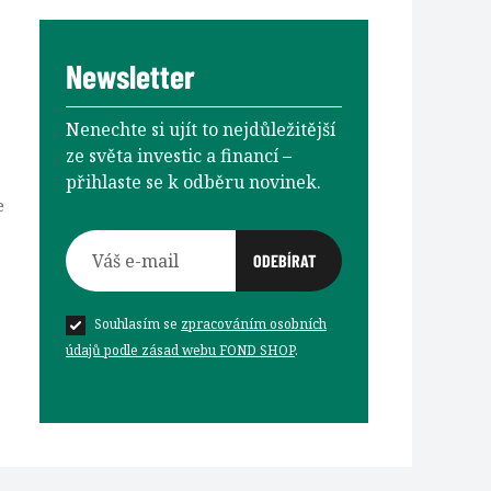
Newsletter
Nenechte si ujít to nejdůležitější
ze světa investic a financí –⁠⁠⁠⁠⁠⁠
přihlaste se k odběru novinek.
e
Souhlasím se
zpracováním osobních
údajů podle zásad webu FOND SHOP
.