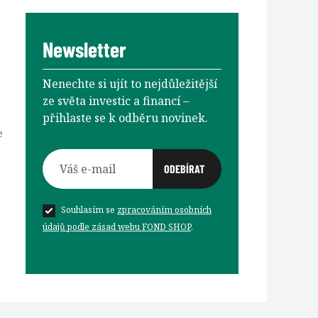
Newsletter
Nenechte si ujít to nejdůležitější
ze světa investic a financí –⁠⁠⁠⁠⁠⁠
přihlaste se k odběru novinek.
e
Souhlasím se
zpracováním osobních
údajů podle zásad webu FOND SHOP
.