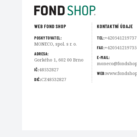
WEB FOND SHOP
KONTAKTNÍ ÚDAJE
+420541219737
POSKYTOVATEL:
TEL:
MONECO, spol. s r. o.
+420541219735
FAX:
ADRESA:
E-MAIL:
Gorkého 1, 602 00 Brno
moneco@fondshop
48532827
IČ:
www.fondshop
WEB:
CZ48532827
DIČ: