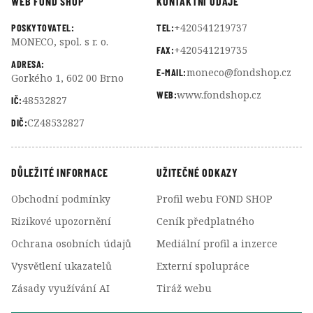
WEB FOND SHOP
KONTAKTNÍ ÚDAJE
+420541219737
POSKYTOVATEL:
TEL:
MONECO, spol. s r. o.
+420541219735
FAX:
ADRESA:
moneco@fondshop.cz
E-MAIL:
Gorkého 1, 602 00 Brno
www.fondshop.cz
WEB:
48532827
IČ:
CZ48532827
DIČ:
DŮLEŽITÉ INFORMACE
UŽITEČNÉ ODKAZY
Obchodní podmínky
Profil webu FOND SHOP
Rizikové upozornění
Ceník předplatného
Ochrana osobních údajů
Mediální profil a inzerce
Vysvětlení ukazatelů
Externí spolupráce
Zásady využívání AI
Tiráž webu