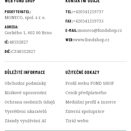
WEB FOND SHOP
KONTAKTNÍ ÚDAJE
+420541219737
POSKYTOVATEL:
TEL:
MONECO, spol. s r. o.
+420541219735
FAX:
ADRESA:
moneco@fondshop.cz
E-MAIL:
Gorkého 1, 602 00 Brno
www.fondshop.cz
WEB:
48532827
IČ:
CZ48532827
DIČ:
DŮLEŽITÉ INFORMACE
UŽITEČNÉ ODKAZY
Obchodní podmínky
Profil webu FOND SHOP
Rizikové upozornění
Ceník předplatného
Ochrana osobních údajů
Mediální profil a inzerce
Vysvětlení ukazatelů
Externí spolupráce
Zásady využívání AI
Tiráž webu