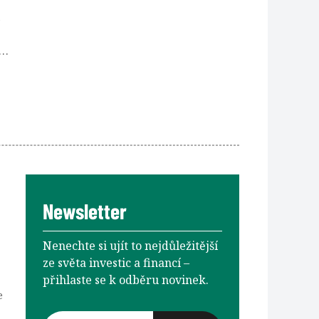
k
li
u,
.
Newsletter
Nenechte si ujít to nejdůležitější
ze světa investic a financí –⁠⁠⁠⁠⁠⁠
přihlaste se k odběru novinek.
e