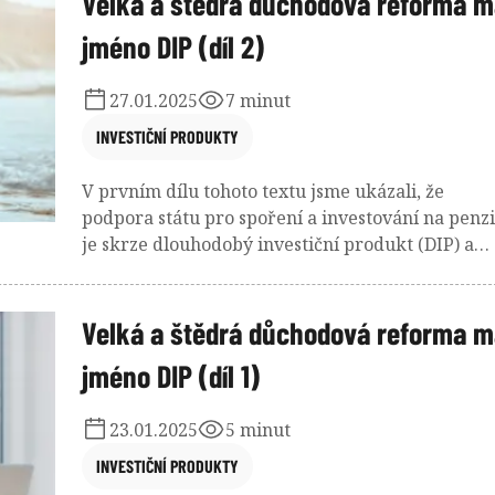
Velká a štědrá důchodová reforma m
jméno DIP (díl 2)
27.01.2025
7 minut
INVESTIČNÍ PRODUKTY
V prvním dílu tohoto textu jsme ukázali, že
podpora státu pro spoření a investování na penzi
je skrze dlouhodobý investiční produkt (DIP) a
důchodové penzijní spoření (PF) enormní. Ukáza
jsme, jak mladý člověk s průměrným příjmem
může díky této podpoře čerpat v důchodu
Velká a štědrá důchodová reforma m
doživotní rentu 52 000 Kč měsíčně ke starobní
jméno DIP (díl 1)
penzi a člověk maximalizující státní podporu i ve
spolupráci se zaměstnavatelem může díky
23.01.2025
5 minut
jednoduché investici a podpory státu čerpat v
důchodu 86 000 Kč měsíčně, aniž by to
INVESTIČNÍ PRODUKTY
zaměstnavatele stálo korunu navíc. Výpočty