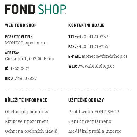
WEB FOND SHOP
KONTAKTNÍ ÚDAJE
+420541219737
POSKYTOVATEL:
TEL:
MONECO, spol. s r. o.
+420541219735
FAX:
ADRESA:
moneco@fondshop.cz
E-MAIL:
Gorkého 1, 602 00 Brno
www.fondshop.cz
WEB:
48532827
IČ:
CZ48532827
DIČ:
DŮLEŽITÉ INFORMACE
UŽITEČNÉ ODKAZY
Obchodní podmínky
Profil webu FOND SHOP
Rizikové upozornění
Ceník předplatného
Ochrana osobních údajů
Mediální profil a inzerce