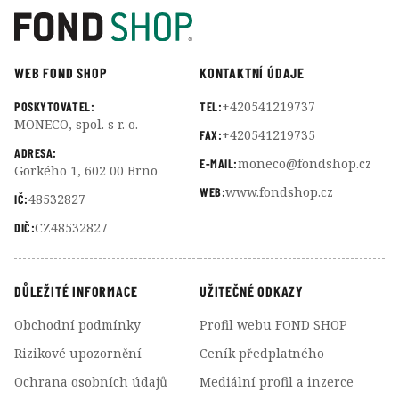
WEB FOND SHOP
KONTAKTNÍ ÚDAJE
+420541219737
POSKYTOVATEL:
TEL:
MONECO, spol. s r. o.
+420541219735
FAX:
ADRESA:
moneco@fondshop.cz
E-MAIL:
Gorkého 1, 602 00 Brno
www.fondshop.cz
WEB:
48532827
IČ:
CZ48532827
DIČ:
DŮLEŽITÉ INFORMACE
UŽITEČNÉ ODKAZY
Obchodní podmínky
Profil webu FOND SHOP
Rizikové upozornění
Ceník předplatného
Ochrana osobních údajů
Mediální profil a inzerce