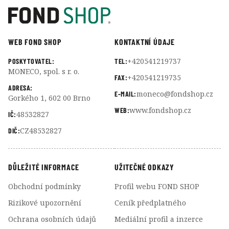
WEB FOND SHOP
KONTAKTNÍ ÚDAJE
+420541219737
POSKYTOVATEL:
TEL:
MONECO, spol. s r. o.
+420541219735
FAX:
ADRESA:
moneco@fondshop.cz
E-MAIL:
Gorkého 1, 602 00 Brno
www.fondshop.cz
WEB:
48532827
IČ:
CZ48532827
DIČ:
DŮLEŽITÉ INFORMACE
UŽITEČNÉ ODKAZY
Obchodní podmínky
Profil webu FOND SHOP
Rizikové upozornění
Ceník předplatného
Ochrana osobních údajů
Mediální profil a inzerce