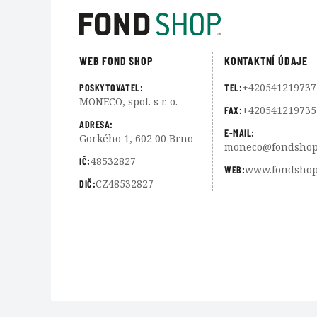
WEB FOND SHOP
KONTAKTNÍ ÚDAJE
+420541219737
POSKYTOVATEL:
TEL:
MONECO, spol. s r. o.
+420541219735
FAX:
ADRESA:
E-MAIL:
Gorkého 1, 602 00 Brno
moneco@fondshop
48532827
IČ:
www.fondshop
WEB:
CZ48532827
DIČ: