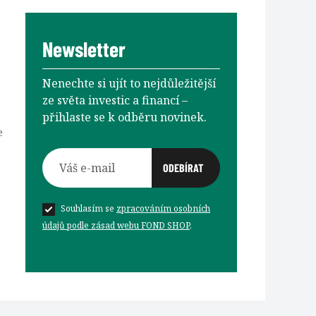
Newsletter
Nenechte si ujít to nejdůležitější
ze světa investic a financí –⁠⁠⁠⁠⁠⁠
přihlaste se k odběru novinek.
e
Souhlasím se
zpracováním osobních
údajů podle zásad webu FOND SHOP
.