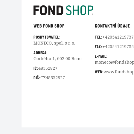
WEB FOND SHOP
KONTAKTNÍ ÚDAJE
+420541219737
POSKYTOVATEL:
TEL:
MONECO, spol. s r. o.
+420541219735
FAX:
ADRESA:
E-MAIL:
Gorkého 1, 602 00 Brno
moneco@fondshop
48532827
IČ:
www.fondshop
WEB:
CZ48532827
DIČ: