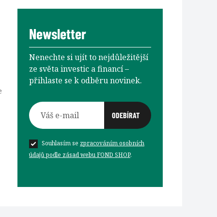
Newsletter
Nenechte si ujít to nejdůležitější
ze světa investic a financí –⁠⁠⁠⁠⁠⁠
přihlaste se k odběru novinek.
e
Souhlasím se
zpracováním osobních
údajů podle zásad webu FOND SHOP
.