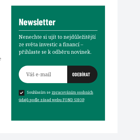
Newsletter
Nenechte si ujít to nejdůležitější
ze světa investic a financí –⁠⁠⁠⁠⁠⁠
přihlaste se k odběru novinek.
e
Souhlasím se
zpracováním osobních
údajů podle zásad webu FOND SHOP
.