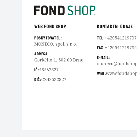
WEB FOND SHOP
KONTAKTNÍ ÚDAJE
+420541219737
POSKYTOVATEL:
TEL:
MONECO, spol. s r. o.
+420541219735
FAX:
ADRESA:
E-MAIL:
Gorkého 1, 602 00 Brno
moneco@fondshop
48532827
IČ:
www.fondshop
WEB:
CZ48532827
DIČ: