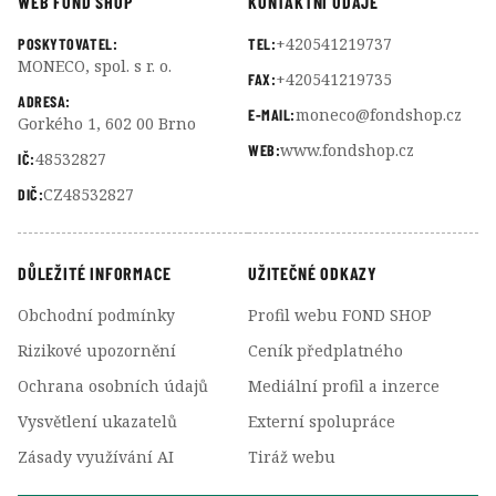
WEB FOND SHOP
KONTAKTNÍ ÚDAJE
+420541219737
POSKYTOVATEL:
TEL:
MONECO, spol. s r. o.
+420541219735
FAX:
ADRESA:
moneco@fondshop.cz
E-MAIL:
Gorkého 1, 602 00 Brno
www.fondshop.cz
WEB:
48532827
IČ:
CZ48532827
DIČ:
DŮLEŽITÉ INFORMACE
UŽITEČNÉ ODKAZY
Obchodní podmínky
Profil webu FOND SHOP
Rizikové upozornění
Ceník předplatného
Ochrana osobních údajů
Mediální profil a inzerce
Vysvětlení ukazatelů
Externí spolupráce
Zásady využívání AI
Tiráž webu