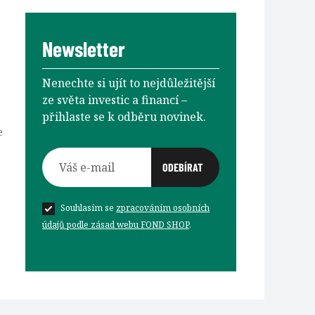
Newsletter
Nenechte si ujít to nejdůležitější
ze světa investic a financí –⁠⁠⁠⁠⁠⁠
přihlaste se k odběru novinek.
e
Souhlasím se
zpracováním osobních
údajů podle zásad webu FOND SHOP
.