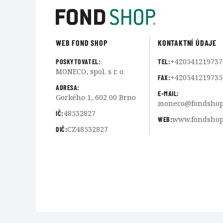
WEB FOND SHOP
KONTAKTNÍ ÚDAJE
+420541219737
POSKYTOVATEL:
TEL:
MONECO, spol. s r. o.
+420541219735
FAX:
ADRESA:
E-MAIL:
Gorkého 1, 602 00 Brno
moneco@fondshop
48532827
IČ:
www.fondshop
WEB:
CZ48532827
DIČ: