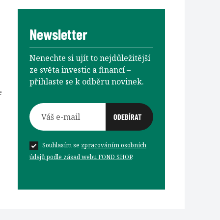
Newsletter
Nenechte si ujít to nejdůležitější
ze světa investic a financí –⁠⁠⁠⁠⁠⁠
přihlaste se k odběru novinek.
e
Souhlasím se
zpracováním osobních
údajů podle zásad webu FOND SHOP
.