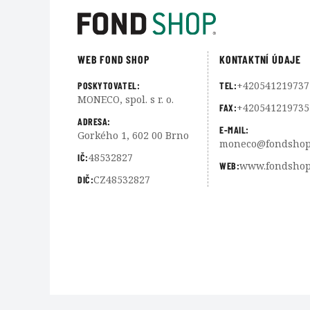
WEB FOND SHOP
KONTAKTNÍ ÚDAJE
+420541219737
POSKYTOVATEL:
TEL:
MONECO, spol. s r. o.
+420541219735
FAX:
ADRESA:
E-MAIL:
Gorkého 1, 602 00 Brno
moneco@fondshop
48532827
IČ:
www.fondshop
WEB:
CZ48532827
DIČ: