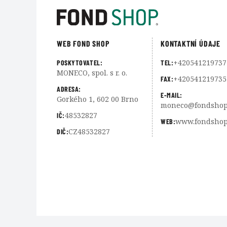
WEB FOND SHOP
KONTAKTNÍ ÚDAJE
+420541219737
POSKYTOVATEL:
TEL:
MONECO, spol. s r. o.
+420541219735
FAX:
ADRESA:
E-MAIL:
Gorkého 1, 602 00 Brno
moneco@fondshop
48532827
IČ:
www.fondshop
WEB:
CZ48532827
DIČ: