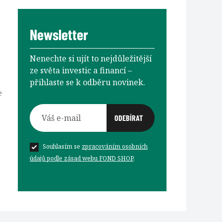
Newsletter
Nenechte si ujít to nejdůležitější
ze světa investic a financí –⁠⁠⁠⁠⁠⁠
přihlaste se k odběru novinek.
e
Souhlasím se
zpracováním osobních
údajů podle zásad webu FOND SHOP
.