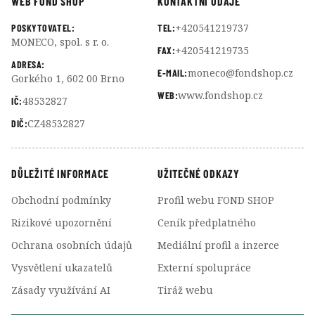
WEB FOND SHOP
KONTAKTNÍ ÚDAJE
+420541219737
POSKYTOVATEL:
TEL:
MONECO, spol. s r. o.
+420541219735
FAX:
ADRESA:
moneco@fondshop.cz
E-MAIL:
Gorkého 1, 602 00 Brno
www.fondshop.cz
WEB:
48532827
IČ:
CZ48532827
DIČ:
DŮLEŽITÉ INFORMACE
UŽITEČNÉ ODKAZY
Obchodní podmínky
Profil webu FOND SHOP
Rizikové upozornění
Ceník předplatného
Ochrana osobních údajů
Mediální profil a inzerce
Vysvětlení ukazatelů
Externí spolupráce
Zásady využívání AI
Tiráž webu