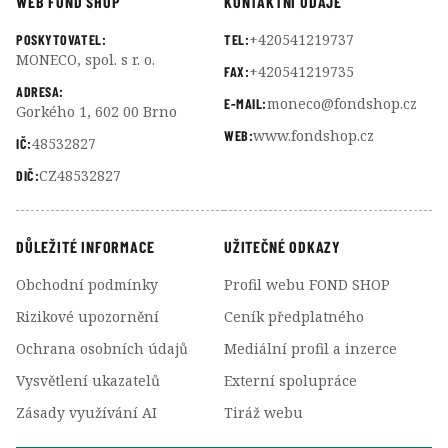
WEB FOND SHOP
KONTAKTNÍ ÚDAJE
+420541219737
POSKYTOVATEL:
TEL:
MONECO, spol. s r. o.
+420541219735
FAX:
ADRESA:
moneco@fondshop.cz
E-MAIL:
Gorkého 1, 602 00 Brno
www.fondshop.cz
WEB:
48532827
IČ:
CZ48532827
DIČ:
DŮLEŽITÉ INFORMACE
UŽITEČNÉ ODKAZY
Obchodní podmínky
Profil webu FOND SHOP
Rizikové upozornění
Ceník předplatného
Ochrana osobních údajů
Mediální profil a inzerce
Vysvětlení ukazatelů
Externí spolupráce
Zásady využívání AI
Tiráž webu