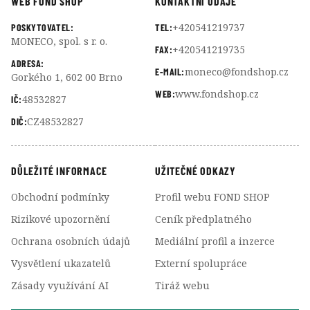
WEB FOND SHOP
KONTAKTNÍ ÚDAJE
+420541219737
POSKYTOVATEL:
TEL:
MONECO, spol. s r. o.
+420541219735
FAX:
ADRESA:
moneco@fondshop.cz
E-MAIL:
Gorkého 1, 602 00 Brno
www.fondshop.cz
WEB:
48532827
IČ:
CZ48532827
DIČ:
DŮLEŽITÉ INFORMACE
UŽITEČNÉ ODKAZY
Obchodní podmínky
Profil webu FOND SHOP
Rizikové upozornění
Ceník předplatného
Ochrana osobních údajů
Mediální profil a inzerce
Vysvětlení ukazatelů
Externí spolupráce
Zásady využívání AI
Tiráž webu